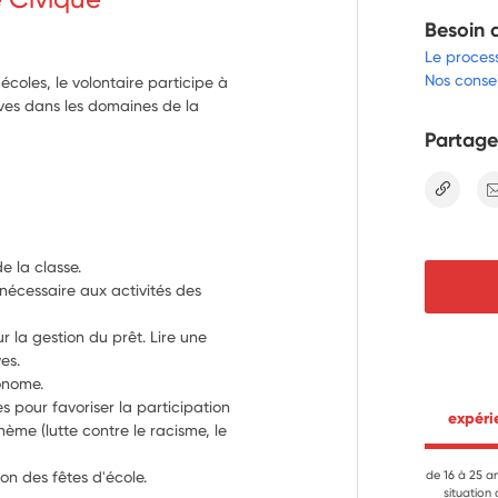
Besoin 
Le proces
Nos consei
coles, le volontaire participe à
èves dans les domaines de la
Partage
lien
e la classe. 
nécessaire aux activités des 
r la gestion du prêt. Lire une 
es. 
onome. 
s pour favoriser la participation 
 expér
ème (lutte contre le racisme, le 
on des fêtes d'école. 
de 16 à 25 a
situation