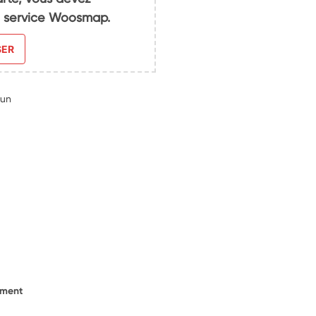
du service Woosmap.
SER
dun
ement