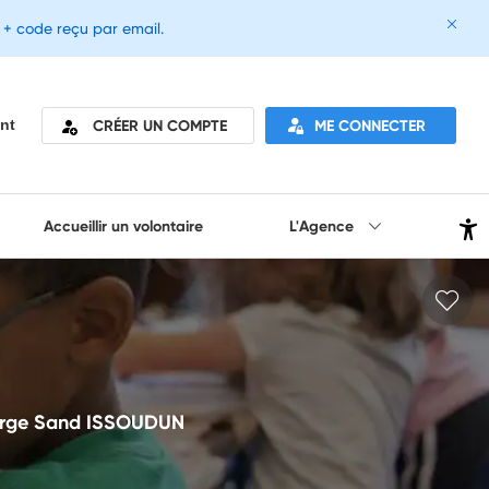
e + code reçu par email.
CRÉER UN COMPTE
ME CONNECTER
nt
Accueillir un volontaire
L'Agence
George Sand ISSOUDUN