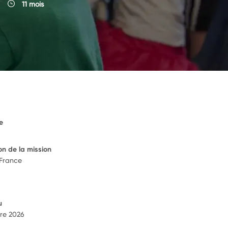
11 mois
e
on de la mission
 France
u
re 2026