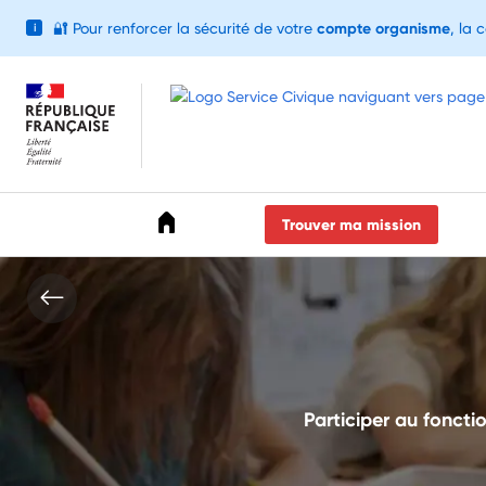
🔐
Pour renforcer la sécurité de votre
compte organisme
, la 
i
Accéder au menu
Accéder au contenu
Accéder au pied de page
Trouver ma mission
Participer au fonct