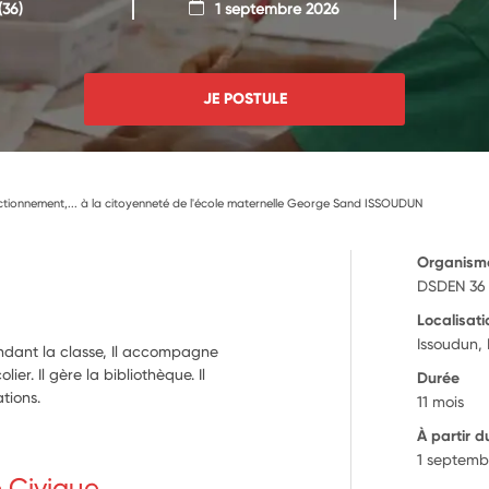
(36)
1 septembre 2026
JE POSTULE
nctionnement,... à la citoyenneté de l'école maternelle George Sand ISSOUDUN
Organism
DSDEN 36
Localisati
Issoudun,
endant la classe, Il accompagne
ier. Il gère la bibliothèque. Il
Durée
tions.
11 mois
À partir d
1 septemb
e Civique