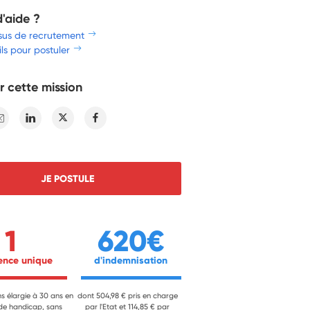
d'aide ?
sus de recrutement
ls pour postuler
r cette mission
E-mail
Linkedin
Twitter
Facebook
JE POSTULE
1
620€
ience unique 
 d'indemnisation 
ns élargie à 30 ans en
dont 504,98 € pris en charge
 de handicap, sans
par l'Etat et 114,85 € par