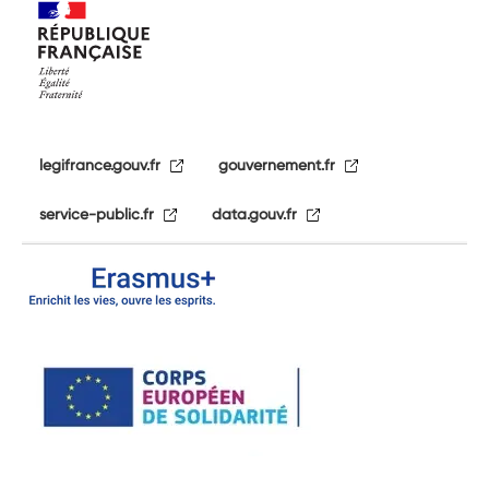
legifrance.gouv.fr
gouvernement.fr
service-public.fr
data.gouv.fr