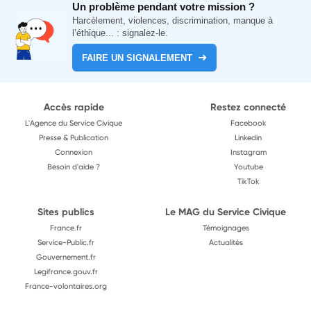
Un problème pendant votre mission ?
Harcèlement, violences, discrimination, manque à
l’éthique... : signalez-le.
FAIRE UN SIGNALEMENT
Accès rapide
Restez connecté
L'Agence du Service Civique
Facebook
Presse & Publication
Linkedin
Connexion
Instagram
Besoin d'aide ?
Youtube
TikTok
Sites publics
Le MAG du Service Civique
France.fr
Témoignages
Service-Public.fr
Actualités
Gouvernement.fr
Legifrance.gouv.fr
France-volontaires.org