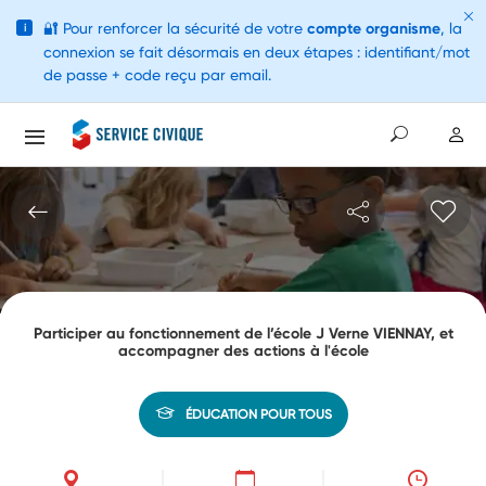
🔐
Pour renforcer la sécurité de votre
compte organisme
, la
i
connexion se fait désormais en deux étapes : identifiant/mot
de passe + code reçu par email.
Participer au fonctionnement de l’école J Verne VIENNAY, et
accompagner des actions à l'école
ÉDUCATION POUR TOUS