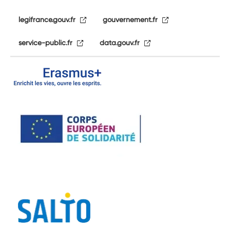
legifrance.gouv.fr
gouvernement.fr
service-public.fr
data.gouv.fr