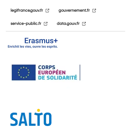
legifrance.gouv.fr
gouvernement.fr
service-public.fr
data.gouv.fr