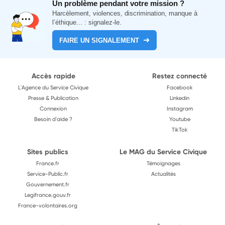
Un problème pendant votre mission ?
Harcèlement, violences, discrimination, manque à
l’éthique... : signalez-le.
FAIRE UN SIGNALEMENT
Accès rapide
Restez connecté
L'Agence du Service Civique
Facebook
Presse & Publication
Linkedin
Connexion
Instagram
Besoin d'aide ?
Youtube
TikTok
Sites publics
Le MAG du Service Civique
France.fr
Témoignages
Service-Public.fr
Actualités
Gouvernement.fr
Legifrance.gouv.fr
France-volontaires.org