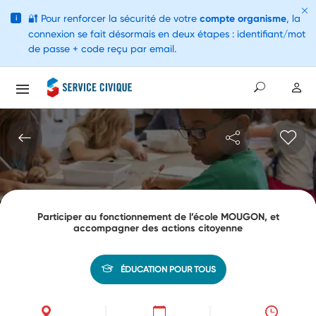
🔐
Pour renforcer la sécurité de votre
compte organisme
, la
i
connexion se fait désormais en deux étapes : identifiant/mot
de passe + code reçu par email.
Participer au fonctionnement de l’école MOUGON, et
accompagner des actions citoyenne
ÉDUCATION POUR TOUS