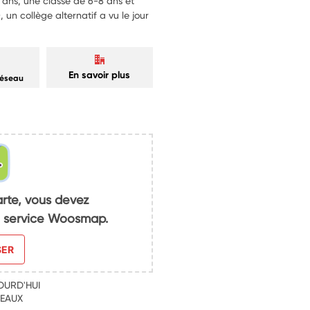
6 ans, une classe de 6-8 ans et
 un collège alternatif a vu le jour
En savoir plus
réseau
arte, vous devez
du service Woosmap.
SER
OURD'HUI
DEAUX