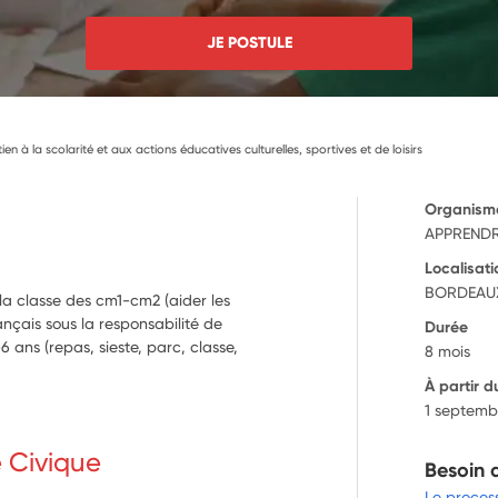
JE POSTULE
ien à la scolarité et aux actions éducatives culturelles, sportives et de loisirs
Organism
APPRENDR
Localisati
BORDEAUX
 la classe des cm1-cm2 (aider les
ançais sous la responsabilité de
Durée
6 ans (repas, sieste, parc, classe,
8 mois
À partir d
1 septemb
e Civique
Besoin 
Le proces