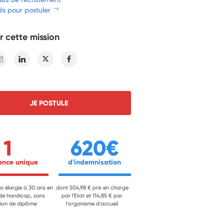
ls pour postuler
r cette mission
E-mail
Linkedin
Twitter
Facebook
JE POSTULE
1
620€
ience unique 
 d'indemnisation 
ns élargie à 30 ans en
dont 504,98 € pris en charge
 de handicap, sans
par l'Etat et 114,85 € par
ion de diplôme
l'organisme d'accueil