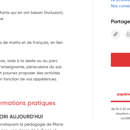
Nos consei
fants qui en ont besoin (inclusion),
e.
Partage
lien
és de maths et de français, en lien 
as, aide à la sieste ou au parc 
'enseignante, périscolaire du soir.
et pourrez proposer des activités 
 en fonction de vos appétences.
 expér
formations pratiques
de 16 à 25 a
situation
ORI AUJOURD'HUI
condit
 pratiquant la pédagogie de Maria