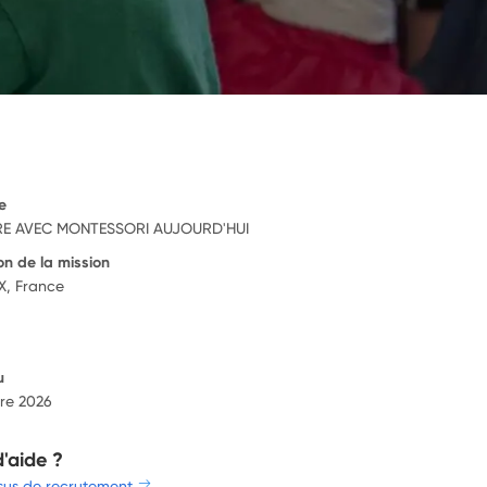
e
E AVEC MONTESSORI AUJOURD'HUI
on de la mission
, France
u
re 2026
d'aide ?
sus de recrutement