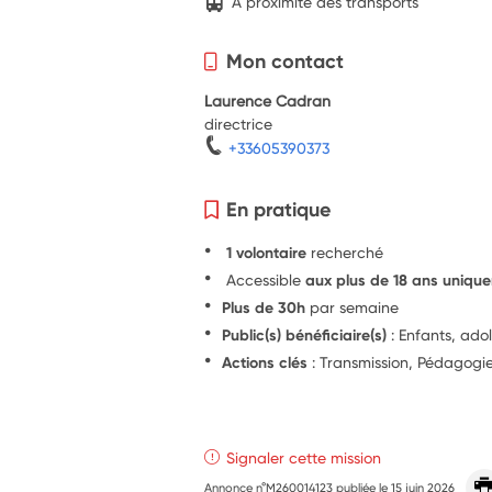
A proximité des transports
Mon contact
Laurence Cadran
directrice
+33605390373
En pratique
1 volontaire
recherché
Accessible
aux plus de 18 ans uniqu
Plus de 30h
par semaine
Public(s) bénéficiaire(s)
: Enfants, ado
Actions clés
: Transmission, Pédagog
Signaler cette mission
Annonce n°M260014123 publiée le
15 juin 2026