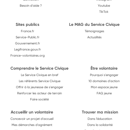
Besoin d'aide ?
Youtube
TikTok
Sites publics
Le MAG du Service Civique
France.fr
Témoignages
Service-Public.fr
Actualités
Gouvernement.fr
Legifrance.gouv.fr
France-volontaires.org
Comprendre le Service Civique
Être volontaire
Le Service Civique en bref
Pourquoi s'engager
Les référents Service Civique
10 domaines d'action
Offrir à la jeunesse de s'engager
Mon espace jeune
Renforcer les acteur de terrain
FAQ jeune
Faire société
Accueillir un volontaire
Trouver ma mission
Concevoir un projet d'accueil
Dans l'éducation
Mes démarches d'agrément
Dans la solidarité