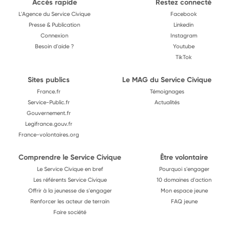
Accès rapide
Restez connecté
L'Agence du Service Civique
Facebook
Presse & Publication
Linkedin
Connexion
Instagram
Besoin d'aide ?
Youtube
TikTok
Sites publics
Le MAG du Service Civique
France.fr
Témoignages
Service-Public.fr
Actualités
Gouvernement.fr
Legifrance.gouv.fr
France-volontaires.org
Comprendre le Service Civique
Être volontaire
Le Service Civique en bref
Pourquoi s'engager
Les référents Service Civique
10 domaines d'action
Offrir à la jeunesse de s'engager
Mon espace jeune
Renforcer les acteur de terrain
FAQ jeune
Faire société