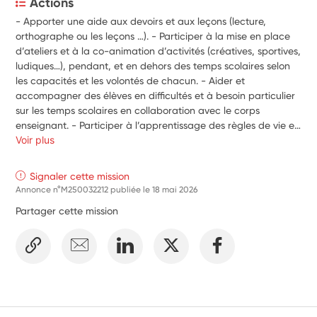
Actions
- Apporter une aide aux devoirs et aux leçons (lecture, 
orthographe ou les leçons …). - Participer à la mise en place 
d’ateliers et à la co-animation d’activités (créatives, sportives, 
ludiques…), pendant, et en dehors des temps scolaires selon 
les capacités et les volontés de chacun. - Aider et 
accompagner des élèves en difficultés et à besoin particulier 
sur les temps scolaires en collaboration avec le corps 
enseignant. - Participer à l’apprentissage des règles de vie en 
collectivité. - Collaborer aux projets de spectacle en cours de 
Voir plus
l’année scolaire. - Proposer et mettre en place des projets en 
accord avec les enseignants. Participer à la gestion du jardin 
Signaler cette mission
potager, contribuer à la mise en place du composteur, 
Annonce n°M250032212 publiée le
18 mai 2026
sensibiliser au tri et accompagner les enfants dans la 
Partager cette mission
découverte de la nature. En fonction de ses disponibilités, les 
volontaires pourront accompagner les élèves lors des activités 
pédagogiques, éducatives et/ou sportives (sans être 
comptabilisé dans le taux d’encadrement).