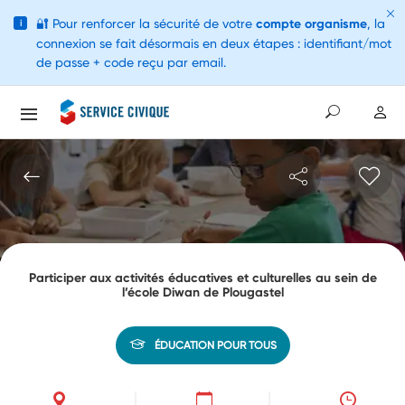
🔐
Pour renforcer la sécurité de votre
compte organisme
, la
i
connexion se fait désormais en deux étapes : identifiant/mot
de passe + code reçu par email.
Participer aux activités éducatives et culturelles au sein de
l’école Diwan de Plougastel
ÉDUCATION POUR TOUS