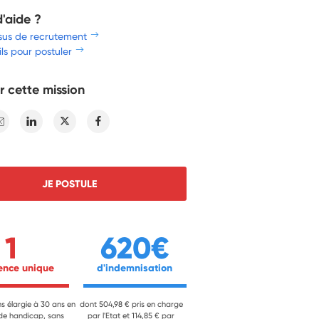
d'aide ?
sus de recrutement
ls pour postuler
r cette mission
E-mail
Linkedin
Twitter
Facebook
JE POSTULE
1
620€
ience unique 
 d'indemnisation 
ns élargie à 30 ans en
dont 504,98 € pris en charge
 de handicap, sans
par l'Etat et 114,85 € par