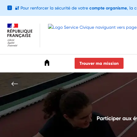
🔐
Pour renforcer la sécurité de votre
compte organisme
, la 
i
Accéder au menu
Accéder au contenu
Accéder au pied de page
Trouver ma mission
Participer aux é