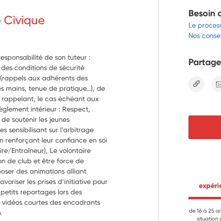
Besoin 
e Civique
Le proces
Nos consei
responsabilité de son tuteur :
Partage
e des conditions de sécurité
e (rappels aux adhérents des
lien
es mains, tenue de pratique…), de
en rappelant, le cas échéant aux
règlement intérieur : Respect,
 de soutenir les jeunes
s sensibilisant sur l’arbitrage
 en renforçant leur confiance en soi
re/Entraîneur), Le volontaire
on de club et être force de
oposer des animations alliant
avoriser les prises d’initiative pour
 expér
s petits reportages lors des
es vidéos courtes des encadrants
de 16 à 25 a
.
situation