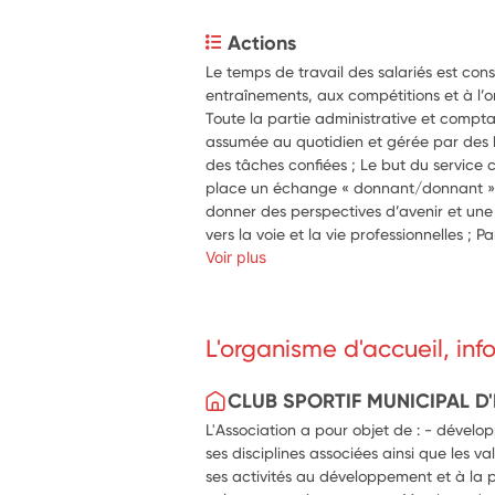
Actions
Le temps de travail des salariés est con
entraînements, aux compétitions et à l’or
Toute la partie administrative et comptab
assumée au quotidien et gérée par des 
des tâches confiées ; Le but du service c
place un échange « donnant/donnant » p
donner des perspectives d’avenir et une
vers la voie et la vie professionnelles ; Pa
entraînements et des compétitions, l’inte
Voir plus
systématiquement en amont ou en aval 
L'organisme d'accueil, in
CLUB SPORTIF MUNICIPAL 
L'Association a pour objet de : - dévelo
ses disciplines associées ainsi que les va
ses activités au développement et à la 