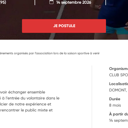
95)
14 septembre 2026
JE POSTULE
ènements organisés par l’association lors de la saison sportive à venir
Organism
CLUB SPO
Localisati
DOMONT, 
pouvoir échanger ensemble
à l’entrée du volontaire dans le
Durée
icier de notre expérience et
8 mois
 rencontrer le public mixte et
À partir d
14 septem