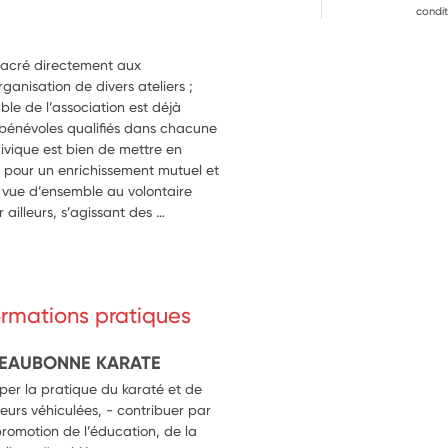
condit
sacré directement aux 
ganisation de divers ateliers ; 
le de l’association est déjà 
bénévoles qualifiés dans chacune 
ivique est bien de mettre en 
our un enrichissement mutuel et 
 vue d’ensemble au volontaire 
r ailleurs, s’agissant des 
rvention du volontaire se fera 
donc en aucun cas durant la 
formations pratiques
D'EAUBONNE KARATE
pper la pratique du karaté et de
leurs véhiculées, - contribuer par
promotion de l’éducation, de la