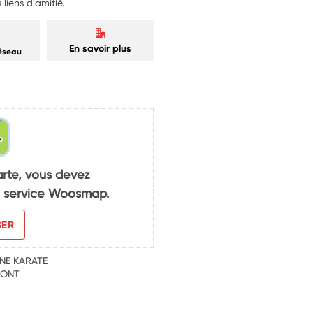
liens d'amitié.
En savoir plus
réseau
arte, vous devez
du service Woosmap.
SER
NE KARATE
MONT