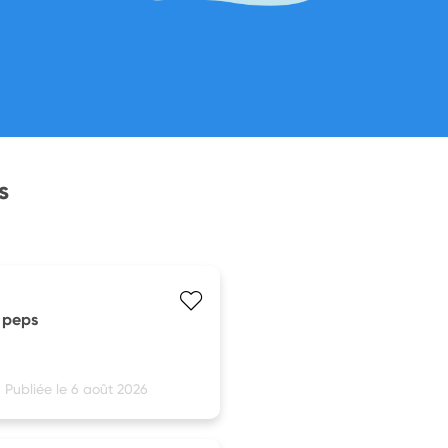
s
s peps
Publiée le 6 août 2026