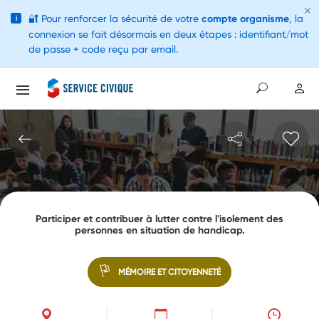
🔐
Pour renforcer la sécurité de votre
compte organisme
, la
i
connexion se fait désormais en deux étapes : identifiant/mot
de passe + code reçu par email.
Participer et contribuer à lutter contre l'isolement des
personnes en situation de handicap.
MÉMOIRE ET CITOYENNETÉ