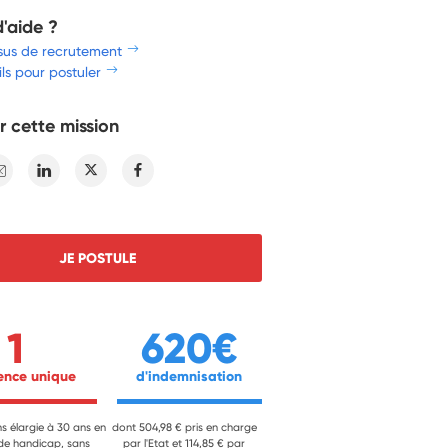
d'aide ?
sus de recrutement
ls pour postuler
r cette mission
E-mail
Linkedin
Twitter
Facebook
JE POSTULE
1
620€
ience unique 
 d'indemnisation 
ns élargie à 30 ans en
dont 504,98 € pris en charge
 de handicap, sans
par l'Etat et 114,85 € par