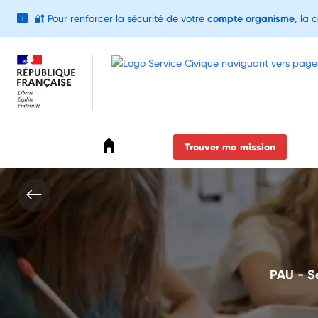
🔐
Pour renforcer la sécurité de votre
compte organisme
, la 
i
Accéder au menu
Accéder au contenu
Accéder au pied de page
Trouver ma mission
PAU - Se