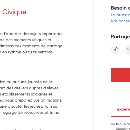
Besoin 
e Civique
Le proces
Nos consei
 d'aborder des sujets importants
Partage
ivre des moments uniques et
u animeras ces moments de partage
lien
dien rythmé où tu te sentiras
ion où aucune journée ne se 
z des ateliers auprès d'élèves 
 établissements scolaires et 
ir, vous préparez vos animations, 
e discuter les jeunes. Tu n'as 
 expér
regorge de ressources et tu ne 
de 16 à 25 a
situation