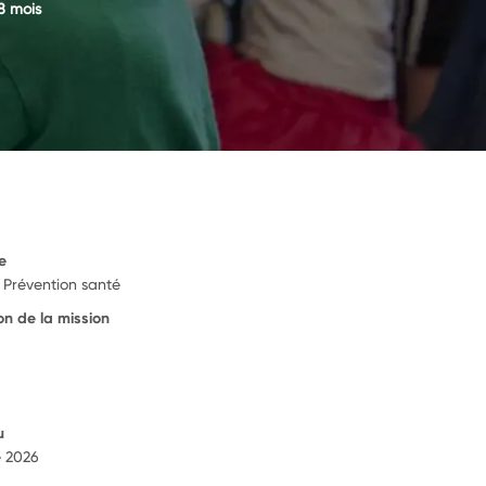
 mois
e
Prévention santé
on de la mission
u
e 2026