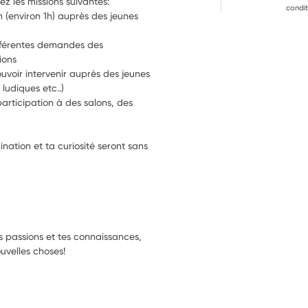
Pour résumer, avec ton binôme, vous aurez les missions suivantes: 
condit
n (environ 1h) auprès des jeunes 
fférentes demandes des 
ions
uvoir intervenir auprès des jeunes 
 ludiques etc..)
participation à des salons, des 
nation et ta curiosité seront sans 
tes passions et tes connaissances,
uvelles choses!