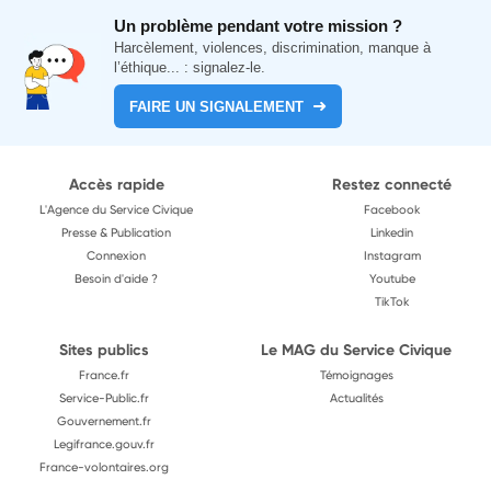
Un problème pendant votre mission ?
Harcèlement, violences, discrimination, manque à
l’éthique... : signalez-le.
FAIRE UN SIGNALEMENT
Accès rapide
Restez connecté
L'Agence du Service Civique
Facebook
Presse & Publication
Linkedin
Connexion
Instagram
Besoin d'aide ?
Youtube
TikTok
Sites publics
Le MAG du Service Civique
France.fr
Témoignages
Service-Public.fr
Actualités
Gouvernement.fr
Legifrance.gouv.fr
France-volontaires.org