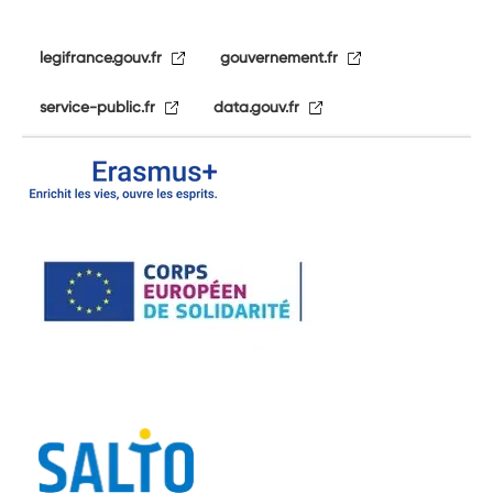
legifrance.gouv.fr
gouvernement.fr
service-public.fr
data.gouv.fr