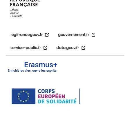
legifrance.gouv.fr
gouvernement.fr
service-public.fr
data.gouv.fr