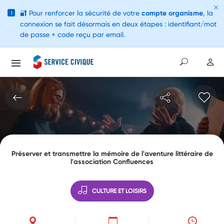
🔐
Pour renforcer la sécurité de votre
compte organisme
, la
i
connexion se fait désormais en deux étapes : identifiant/mot
de passe + code reçu par email.
Préserver et transmettre la mémoire de l'aventure littéraire de
l'association Confluences
CULTURE ET LOISIRS