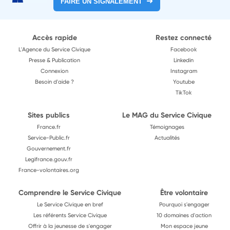
FAIRE UN SIGNALEMENT
Accès rapide
Restez connecté
L'Agence du Service Civique
Facebook
Presse & Publication
Linkedin
Connexion
Instagram
Besoin d'aide ?
Youtube
TikTok
Sites publics
Le MAG du Service Civique
France.fr
Témoignages
Service-Public.fr
Actualités
Gouvernement.fr
Legifrance.gouv.fr
France-volontaires.org
Comprendre le Service Civique
Être volontaire
Le Service Civique en bref
Pourquoi s'engager
Les référents Service Civique
10 domaines d'action
Offrir à la jeunesse de s'engager
Mon espace jeune