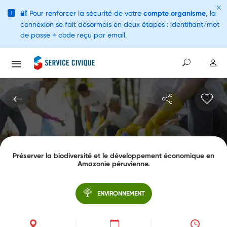
🔐
Pour renforcer la sécurité de votre
compte organisme
, la
i
connexion se fait désormais en deux étapes : identifiant/mot
de passe + code reçu par email.
Préserver la biodiversité et le développement économique en
Amazonie péruvienne.
ENVIRONNEMENT