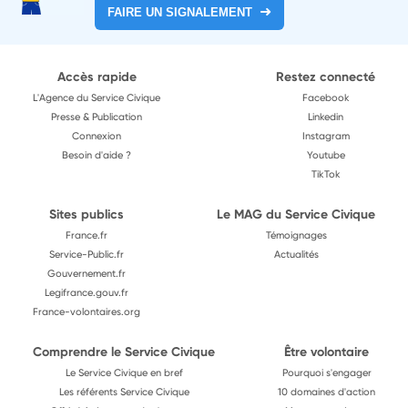
FAIRE UN SIGNALEMENT
Accès rapide
Restez connecté
L'Agence du Service Civique
Facebook
Presse & Publication
Linkedin
Connexion
Instagram
Besoin d'aide ?
Youtube
TikTok
Sites publics
Le MAG du Service Civique
France.fr
Témoignages
Service-Public.fr
Actualités
Gouvernement.fr
Legifrance.gouv.fr
France-volontaires.org
Comprendre le Service Civique
Être volontaire
Le Service Civique en bref
Pourquoi s'engager
Les référents Service Civique
10 domaines d'action