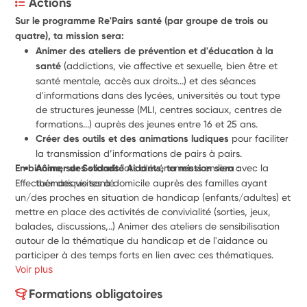
Actions
Sur le programme Re'Pairs santé (par groupe de trois ou 
quatre), ta mission sera:
Animer des ateliers de prévention et d'éducation à la 
santé 
(addictions, vie affective et sexuelle, bien être et 
santé mentale, accès aux droits...) et des séances 
d'informations 
dans des lycées, universités ou tout type 
de structures jeunesse (MLI, centres sociaux, centres de 
formations...) auprès des jeunes entre 16 et 25 ans.
Créer des outils et des animations ludiques
 pour faciliter 
la transmission
 d’informations de pairs à pairs.
Animer des stands
lors d'événements en lien avec la 
En binôme, sur Solidarité Aidants, ta mission sera : 
Effectuer des visites à domicile auprès des familles ayant 
thématique santé.
un/des proches en situation de handicap (enfants/adultes) et 
mettre en place des activités de convivialité (sorties, jeux, 
balades, discussions,..) Animer des ateliers de sensibilisation 
autour de la thématique du handicap et de l'aidance ou 
participer à des temps forts en lien avec ces thématiques. 
Voir plus
Formations obligatoires