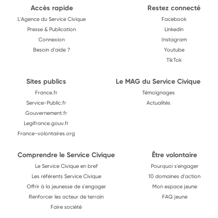
Accès rapide
Restez connecté
L'Agence du Service Civique
Facebook
Presse & Publication
Linkedin
Connexion
Instagram
Besoin d'aide ?
Youtube
TikTok
Sites publics
Le MAG du Service Civique
France.fr
Témoignages
Service-Public.fr
Actualités
Gouvernement.fr
Legifrance.gouv.fr
France-volontaires.org
Comprendre le Service Civique
Être volontaire
Le Service Civique en bref
Pourquoi s'engager
Les référents Service Civique
10 domaines d'action
Offrir à la jeunesse de s'engager
Mon espace jeune
Renforcer les acteur de terrain
FAQ jeune
Faire société