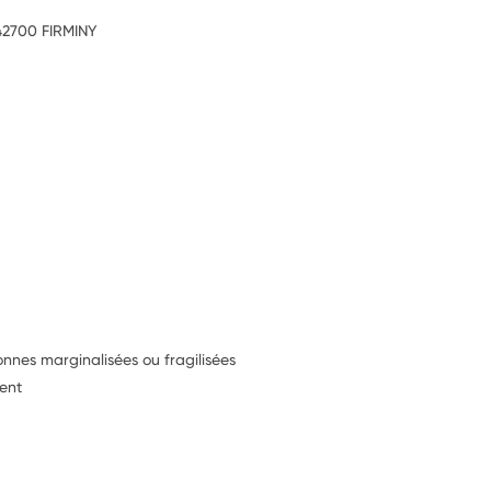
 42700 FIRMINY
onnes marginalisées ou fragilisées
ent