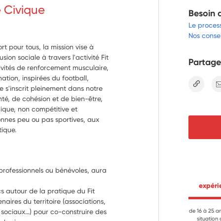
e Civique
Besoin 
Le proces
Nos consei
 pour tous, la mission vise à
usion sociale à travers l'activité Fit
Partage
ivités de renforcement musculaire,
ation, inspirées du football,
lien
ve s'inscrit pleinement dans notre
nté, de cohésion et de bien-être,
ique, non compétitive et
nnes peu ou pas sportives, aux
tique.
professionnels ou bénévoles, aura 
 expér
ics autour de la pratique du Fit 
ires du territoire (associations, 
sociaux…) pour co-construire des 
de 16 à 25 a
situation