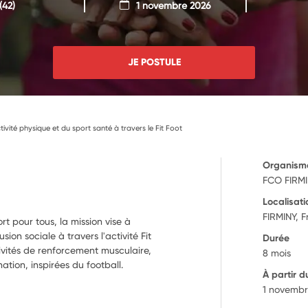
(42)
1 novembre 2026
JE POSTULE
tivité physique et du sport santé à travers le Fit Foot
Organism
FCO FIRM
Localisati
FIRMINY, 
 pour tous, la mission vise à
usion sociale à travers l'activité Fit
Durée
ivités de renforcement musculaire,
8 mois
ation, inspirées du football.
À partir d
1 novembr