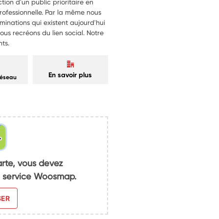
tion d'un public prioritaire en
professionnelle. Par la même nous
iminations qui existent aujourd'hui
Nous recréons du lien social. Notre
ts.
En savoir plus
réseau
arte, vous devez
du service Woosmap.
SER