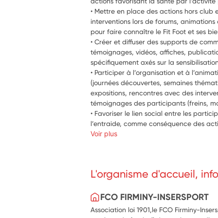
actions favorisant la santé par l’activité
• Mettre en place des actions hors club 
interventions lors de forums, animations 
pour faire connaître le Fit Foot et ses bie
• Créer et diffuser des supports de comm
témoignages, vidéos, affiches, publicatio
spécifiquement axés sur la sensibilisatio
• Participer à l’organisation et à l’anim
(journées découvertes, semaines thématiq
expositions, rencontres avec des intervenan
témoignages des participants (freins, mot
• Favoriser le lien social entre les partici
l’entraide, comme conséquence des actio
Voir plus
L'organisme d'accueil, in
FCO FIRMINY-INSERSPORT
Association loi 1901,le FCO Firminy-Inser