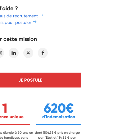
d'aide ?
sus de recrutement
ls pour postuler
r cette mission
E-mail
Linkedin
Twitter
Facebook
JE POSTULE
1
620€
ience unique 
 d'indemnisation 
ns élargie à 30 ans en
dont 504,98 € pris en charge
 de handicap, sans
par l'Etat et 114,85 € par