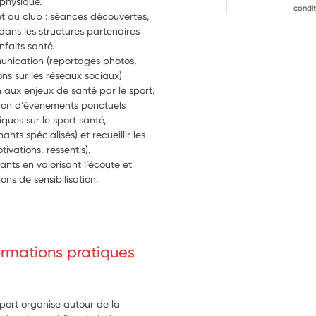
 physique.
condit
et au club : séances découvertes, 
dans les structures partenaires 
nfaits santé.
unication (reportages photos, 
ns sur les réseaux sociaux) 
n aux enjeux de santé par le sport.
ation d’événements ponctuels 
ues sur le sport santé, 
ts spécialisés) et recueillir les 
ivations, ressentis).
pants en valorisant l’écoute et 
ns de sensibilisation.
formations pratiques
sport organise autour de la