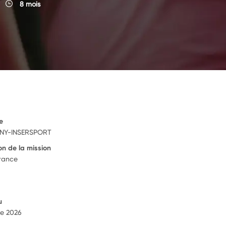
8 mois
e
INY-INSERSPORT
on de la mission
France
u
e 2026