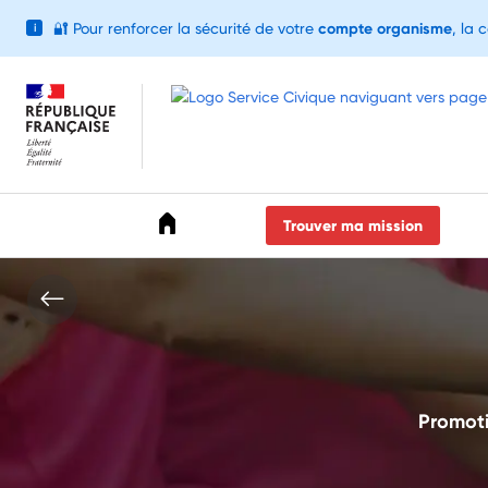
🔐
Pour renforcer la sécurité de votre
compte organisme
, la 
i
Accéder au menu
Accéder au contenu
Accéder au pied de page
Trouver ma mission
Promotio