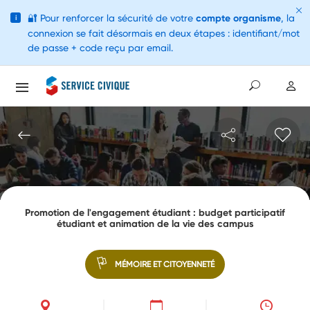
🔐
Pour renforcer la sécurité de votre
compte organisme
, la
i
connexion se fait désormais en deux étapes : identifiant/mot
de passe + code reçu par email.
Promotion de l'engagement étudiant : budget participatif
étudiant et animation de la vie des campus
MÉMOIRE ET CITOYENNETÉ