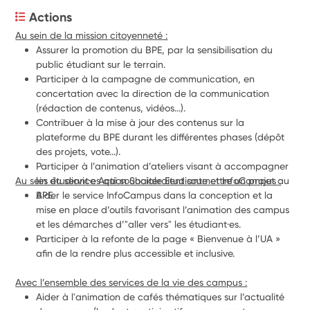
Actions
Au sein de la mission citoyenneté :
Assurer la promotion du BPE, par la sensibilisation du 
public étudiant sur le terrain.
Participer à la campagne de communication, en 
concertation avec la direction de la communication 
(rédaction de contenus, vidéos...).
Contribuer à la mise à jour des contenus sur la 
plateforme du BPE durant les différentes phases (dépôt 
des projets, vote...).
Participer à l’animation d’ateliers visant à accompagner 
Au sein du service Action Sociale Etudiante et InfoCampus :
les étudiant·es qui souhaiteraient soumettre un projet au 
BPE.
Aider le service InfoCampus dans la conception et la 
mise en place d’outils favorisant l’animation des campus 
et les démarches d’"aller vers" les étudiant·es.
Participer à la refonte de la page « Bienvenue à l’UA » 
afin de la rendre plus accessible et inclusive.
Avec l’ensemble des services de la vie des campus :
Aider à l'animation de cafés thématiques sur l’actualité 