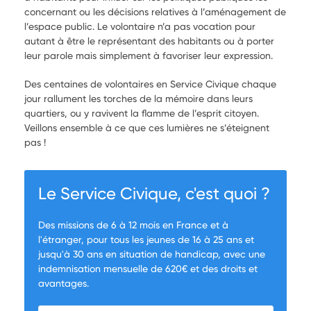
concernant ou les décisions relatives à l’aménagement de
l’espace public. Le volontaire n’a pas vocation pour
autant à être le représentant des habitants ou à porter
leur parole mais simplement à favoriser leur expression.
Des centaines de volontaires en Service Civique chaque
jour rallument les torches de la mémoire dans leurs
quartiers, ou y ravivent la flamme de l’esprit citoyen.
Veillons ensemble à ce que ces lumières ne s’éteignent
pas !
Le Service Civique, c'est quoi ?
Des missions de 6 à 12 mois en France et à
l'étranger, pour tous les jeunes de 16 à 25 ans et
jusqu'à 30 ans en situation de handicap, avec une
indemnisation mensuelle de 620€ et des droits et
avantages.