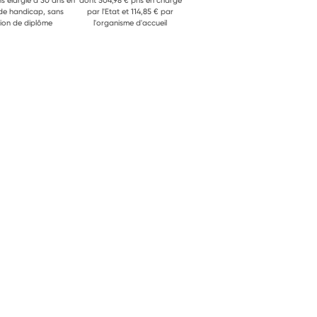
ns élargie à 30 ans en
dont 504,98 € pris en charge
 de handicap, sans
par l'Etat et 114,85 € par
ion de diplôme
l'organisme d'accueil