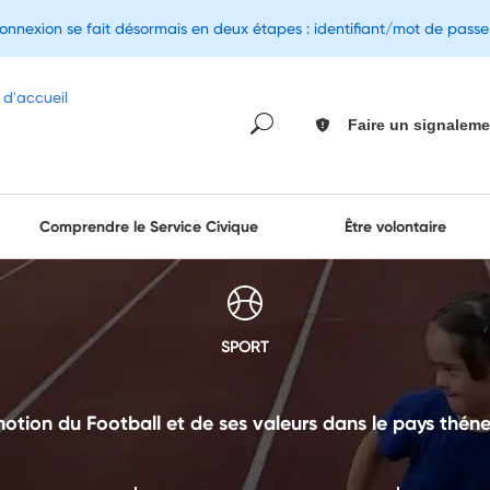
connexion se fait désormais en deux étapes : identifiant/mot de pass
Faire un signaleme
Comprendre le Service Civique
Être volontaire
SPORT
otion du Football et de ses valeurs dans le pays thén