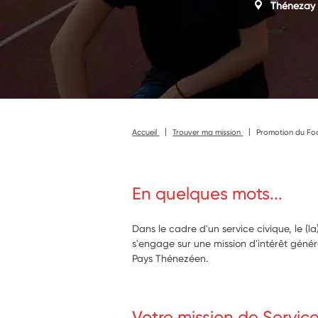
Thénezay
Accueil
Trouver ma mission
Promotion du Foo
En quelques mots...
Dans le cadre d'un service civique, le (l
s'engage sur une mission d'intérêt génér
Pays Thénezéen.
Votre mission de Servic