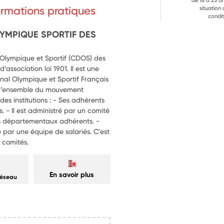
re connaître les actions et les 
de 16 à 25 a
formations pratiques
situation
condit
communication et l’élaboration de 
YMPIQUE SPORTIF DES
ps de sensibilisation sur et 
 toutes les ressources et 
Olympique et Sportif (CDOS) des
association loi 1901. Il est une
ons citoyennes et éducatives 
nal Olympique et Sportif Français
 l’ensemble du mouvement
es institutions : - Ses adhérents
. - Il est administré par un comité
és départementaux adhérents. -
 par une équipe de salariés. C’est
 comités.
En savoir plus
réseau