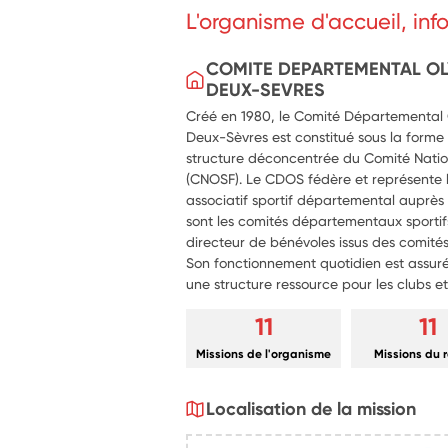
Utiliser la photo et la vidéo pour fai
L'organisme d'accueil, in
valeurs du club ;
Être un relais entre les besoins de 
support de communication ;
COMITE DEPARTEMENTAL OL
Contribuer à la mise en place de tem
DEUX-SEVRES
autour du terrain en faisant appel à
Créé en 1980, le Comité Départemental 
personnels du club ;
Deux-Sèvres est constitué sous la forme d’
Participer à la valorisation des acti
structure déconcentrée du Comité Natio
menés par le club.
(CNOSF). Le CDOS fédère et représente
associatif sportif départemental auprès d
sont les comités départementaux sportifs
directeur de bénévoles issus des comit
Son fonctionnement quotidien est assuré
une structure ressource pour les clubs et
11
11
Missions de l'organisme
Missions du 
Localisation de la mission