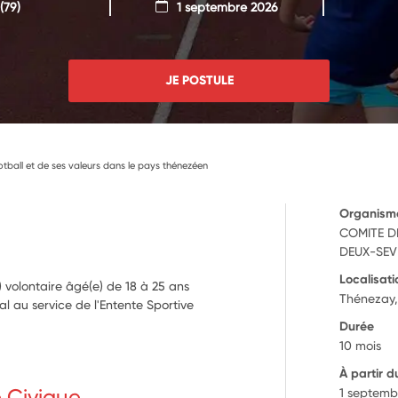
(79)
1 septembre 2026
JE POSTULE
tball et de ses valeurs dans le pays thénezéen
Organism
COMITE D
DEUX-SEV
Localisati
a) volontaire âgé(e) de 18 à 25 ans
Thénezay,
al au service de l'Entente Sportive
Durée
10 mois
À partir d
e Civique
1 septemb