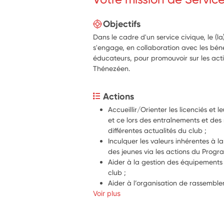
Objectifs
Dans le cadre d'un service civique, le (l
s'engage, en collaboration avec les béné
éducateurs, pour promouvoir sur les acti
Thénezéen.
Actions
Accueillir/Orienter les licenciés et le
et ce lors des entraînements et des m
différentes actualités du club ;
Inculquer les valeurs inhérentes à la
des jeunes via les actions du Progr
Aider à la gestion des équipements e
club ;
Aider à l’organisation de rassemble
Voir plus
aux manifestations locales ;
Valoriser les activités du club et ses
communication ;