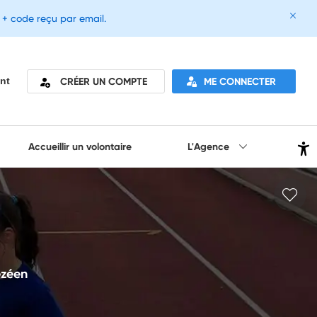
e + code reçu par email.
CRÉER UN COMPTE
ME CONNECTER
nt
Accueillir un volontaire
L'Agence
ezéen