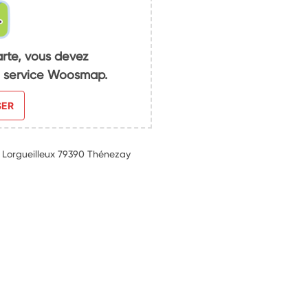
arte, vous devez
du service Woosmap.
SER
i Lorgueilleux 79390 Thénezay