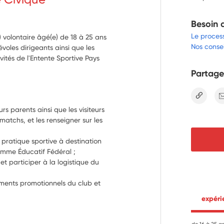
Besoin 
Le proces
a) volontaire âgé(e) de 18 à 25 ans
Nos consei
voles dirigeants ainsi que les
vités de l'Entente Sportive Pays
Partage
lien
urs parents ainsi que les visiteurs 
atchs, et les renseigner sur les 
 pratique sportive à destination 
amme Éducatif Fédéral ;
t participer à la logistique du 
ments promotionnels du club et 
 expér
 acteurs via des outils de 