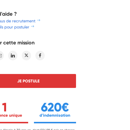
d'aide ?
sus de recrutement
ls pour postuler
r cette mission
E-mail
Linkedin
Twitter
Facebook
JE POSTULE
1
620€
ience unique 
 d'indemnisation 