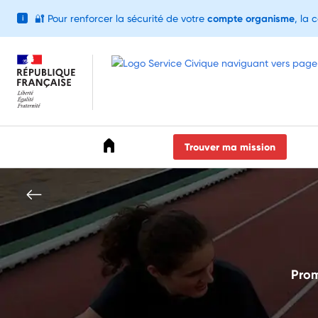
🔐
Pour renforcer la sécurité de votre
compte organisme
, la 
i
Accéder au menu
Accéder au contenu
Accéder au pied de page
Trouver ma mission
Prom