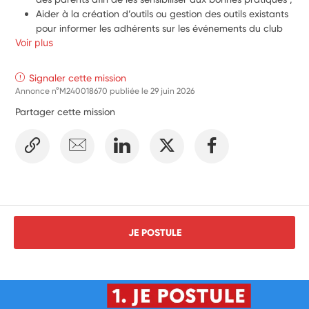
Aider à la création d’outils ou gestion des outils existants 
pour informer les adhérents sur les événements du club 
Voir plus
(en lien avec le chargé de communication et les 
bénévoles de la commission) ;
Participer à la commission « communication / 
Signaler cette mission
partenaires du club » et aider à son développement en 
Annonce n°M240018670 publiée le
29 juin 2026
lien avec le plan communication/marketing de la 
Partager cette mission
structure ; 
Valoriser les activités du club à travers ses outils de 
communication (Site Internet, compte Facebook, 
Instagram.) en lien avec les chargés de communication 
du club ; 
Assister aux réunions en lien avec la mission.
JE POSTULE