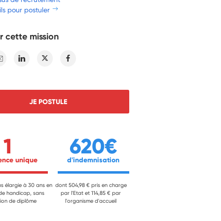
ls pour postuler
r cette mission
E-mail
Linkedin
Twitter
Facebook
JE POSTULE
1
620€
ience unique 
 d'indemnisation 
ns élargie à 30 ans en
dont 504,98 € pris en charge
 de handicap, sans
par l'Etat et 114,85 € par
ion de diplôme
l'organisme d'accueil