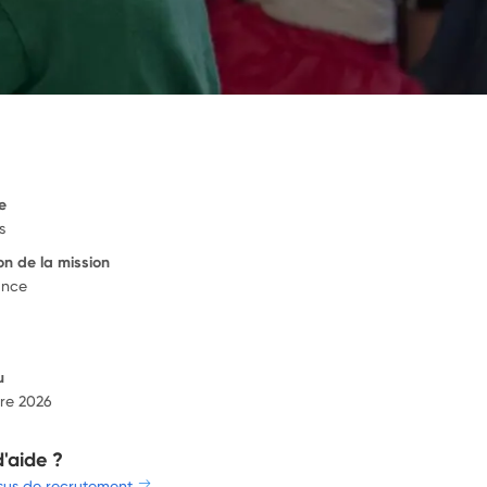
e
s
on de la mission
ance
u
re 2026
d'aide ?
sus de recrutement