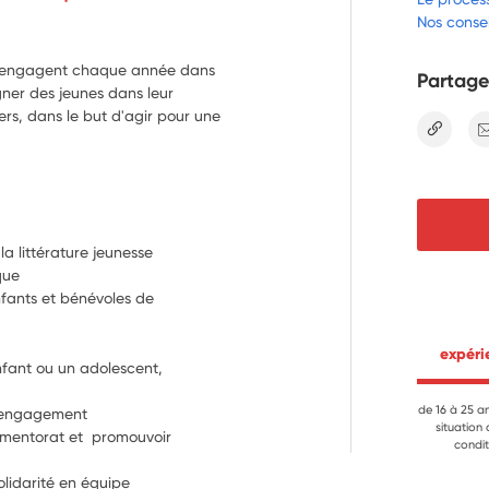
Nos consei
s s’engagent chaque année dans
Partage
er des jeunes dans leur
ers, dans le but d'agir pour une
lien
la littérature jeunesse
que
nfants et bénévoles de 
 expér
fant ou un adolescent, 
de 16 à 25 a
r engagement
situation
 mentorat et  promouvoir 
condit
olidarité en équipe