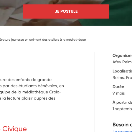
JE POSTULE
térature jeunesse en animant des ateliers à la médiathèque
Organism
Afev Reim
Localisati
Reims, Fr
ture des enfants de grande
 par des étudiants bénévoles, en
Durée
’équipe de la médiathèque Croix-
9 mois
la lecture plaisir auprès des
À partir d
1 septemb
Besoin 
e Civique
Le proces