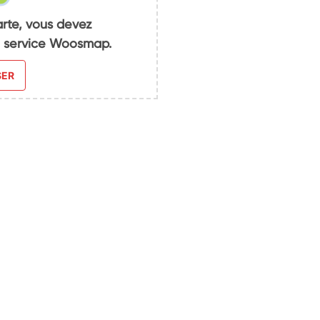
arte, vous devez
du service Woosmap.
SER