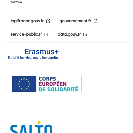
legifrance.gouv.fr
gouvernement.fr
service-public.fr
data.gouv.fr