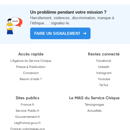
Un problème pendant votre mission ?
Harcèlement, violences, discrimination, manque à
l’éthique... : signalez-le.
FAIRE UN SIGNALEMENT
Accès rapide
Restez connecté
L'Agence du Service Civique
Facebook
Presse & Publication
Linkedin
Connexion
Instagram
Besoin d'aide ?
Youtube
TikTok
Sites publics
Le MAG du Service Civique
France.fr
Témoignages
Service-Public.fr
Actualités
Gouvernement.fr
Legifrance.gouv.fr
France-volontaires.org