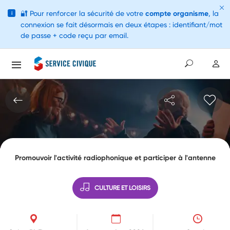
🔐
Pour renforcer la sécurité de votre
compte organisme
, la
i
connexion se fait désormais en deux étapes : identifiant/mot
de passe + code reçu par email.
Promouvoir l'activité radiophonique et participer à l'antenne
CULTURE ET LOISIRS