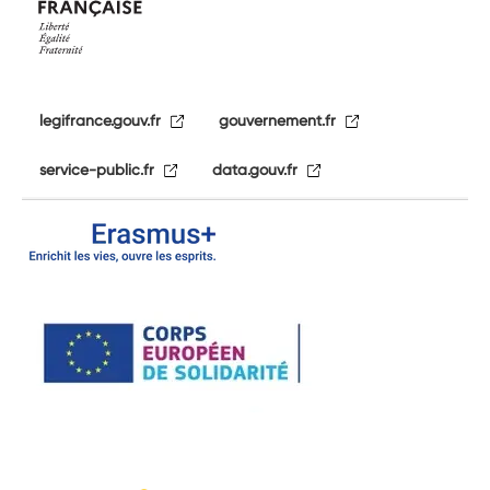
legifrance.gouv.fr
gouvernement.fr
service-public.fr
data.gouv.fr