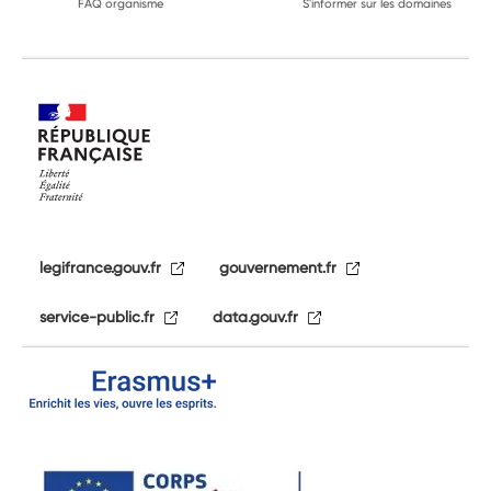
FAQ organisme
S'informer sur les domaines
legifrance.gouv.fr
gouvernement.fr
service-public.fr
data.gouv.fr