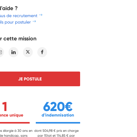
d'aide ?
sus de recrutement
ls pour postuler
r cette mission
E-mail
Linkedin
Twitter
Facebook
JE POSTULE
1
620€
ience unique 
 d'indemnisation 
ns élargie à 30 ans en
dont 504,98 € pris en charge
 de handicap, sans
par l'Etat et 114,85 € par