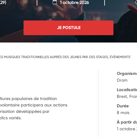
29)
1 octobre 2026
JE POSTULE
S MUSIQUES TRADITIONNELLES AUPRÈS DES JEUNES PAR DES STAGES, ÉVÉNEMENTS"
Organism
Drom
Localisati
Brest, Fr
tures populaires de tradition
volontaire participera aux actions
Durée
orisation développées par
8 mois
lics variés.
À partir d
1 octobre