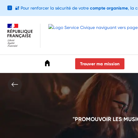
🔐
Pour renforcer la sécurité de votre
compte organisme
, la 
i
Accéder au menu
Accéder au contenu
Accéder au pied de page
Trouver ma mission
"PROMOUVOIR LES MUSI