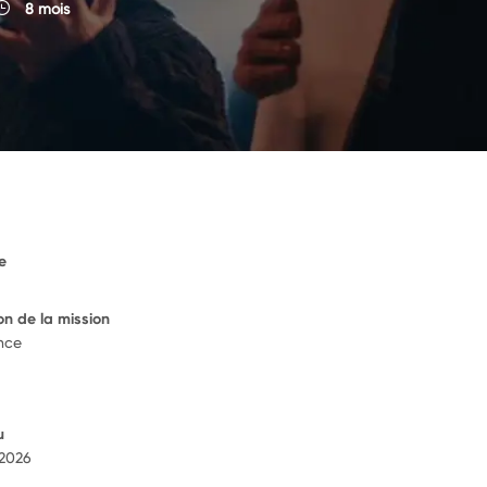
8 mois
e
on de la mission
ance
u
 2026