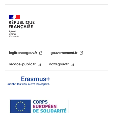
legifrance.gouv.fr
gouvernement.fr
service-public.fr
data.gouv.fr