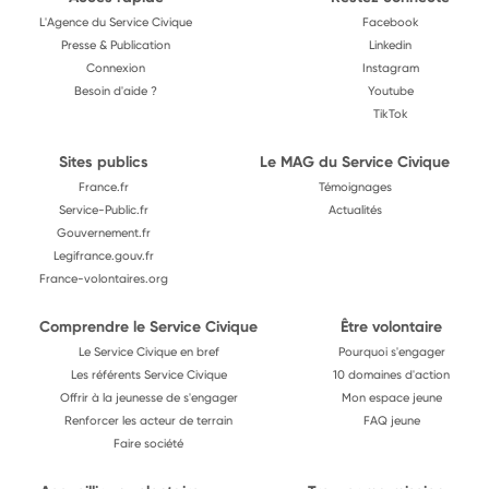
L'Agence du Service Civique
Facebook
Presse & Publication
Linkedin
Connexion
Instagram
Besoin d'aide ?
Youtube
TikTok
Sites publics
Le MAG du Service Civique
France.fr
Témoignages
Service-Public.fr
Actualités
Gouvernement.fr
Legifrance.gouv.fr
France-volontaires.org
Comprendre le Service Civique
Être volontaire
Le Service Civique en bref
Pourquoi s'engager
Les référents Service Civique
10 domaines d'action
Offrir à la jeunesse de s'engager
Mon espace jeune
Renforcer les acteur de terrain
FAQ jeune
Faire société