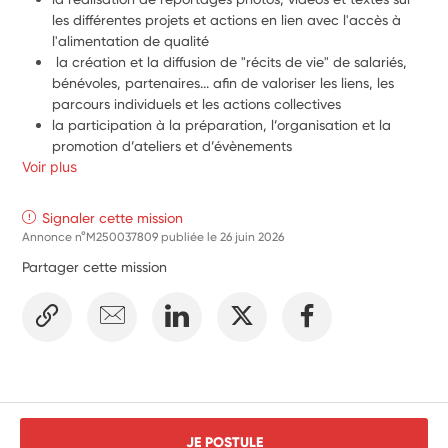
les différentes projets et actions en lien avec l'accès à 
l'alimentation de qualité
 la création et la diffusion de "récits de vie" de salariés, 
bénévoles, partenaires... afin de valoriser les liens, les 
parcours individuels et les actions collectives
la participation à la préparation, l’organisation et la 
promotion d’ateliers et d’évènements
Voir plus
des enquêtes et actions de mobilisation auprès de 
différents publics : étudiants, partenaires, bénévoles, 
personnes en situation de précarité, …)
Signaler cette mission
Valorisation des actions déjà mises en place et des futurs 
Annonce n°M250037809 publiée le
26 juin 2026
partenariats.
Partager cette mission
JE POSTULE