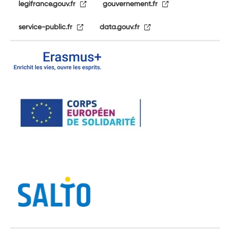
legifrance.gouv.fr
gouvernement.fr
service-public.fr
data.gouv.fr