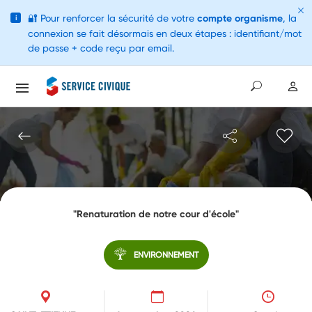
🔐
Pour renforcer la sécurité de votre
compte organisme
, la
i
connexion se fait désormais en deux étapes : identifiant/mot
de passe + code reçu par email.
"Renaturation de notre cour d'école"
ENVIRONNEMENT