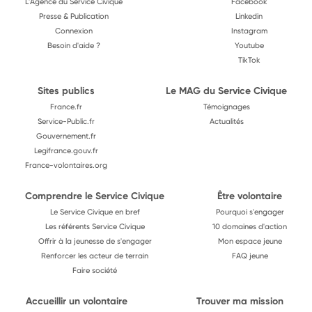
L'Agence du Service Civique
Facebook
Presse & Publication
Linkedin
Connexion
Instagram
Besoin d'aide ?
Youtube
TikTok
Sites publics
Le MAG du Service Civique
France.fr
Témoignages
Service-Public.fr
Actualités
Gouvernement.fr
Legifrance.gouv.fr
France-volontaires.org
Comprendre le Service Civique
Être volontaire
Le Service Civique en bref
Pourquoi s'engager
Les référents Service Civique
10 domaines d'action
Offrir à la jeunesse de s'engager
Mon espace jeune
Renforcer les acteur de terrain
FAQ jeune
Faire société
Accueillir un volontaire
Trouver ma mission