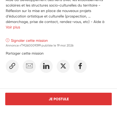
scolaires et les structures socio-culturelles du territoire - 
Réflexion sur la mise en place de nouveaux projets 
d’éducation artistique et culturelle (prospection, 
démarchage, prise de contact, rendez-vous, etc) - Aide à 
l’organisation et à la logistique des évènements autour des 
Voir plus
expositions, en lien avec l’équipe du centre d’art 
contemporain (accueil artistes, aide à la diffusion des outils 
Signaler cette mission
de communication, installation, etc) - Aide ponctuelle sur les 
Annonce n°M260009399 publiée le
19 mai 2026
montages et démontages des expositions en collaboration 
Partager cette mission
avec les artistes et le régisseur - Aide à la diffusion de 
l'information (programme culturel, des évènements et 
activités organisés, des navettes et de la visibilité du Centre 
d’art )
JE POSTULE