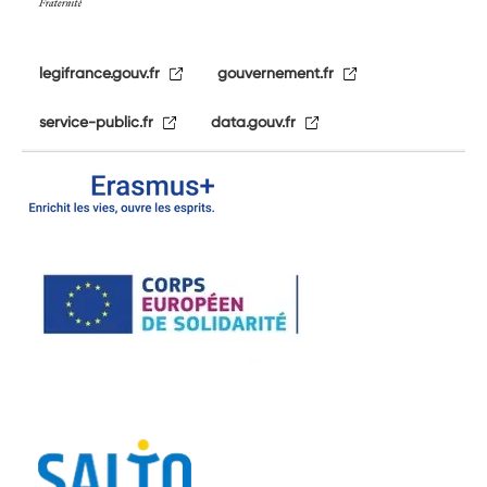
legifrance.gouv.fr
gouvernement.fr
service-public.fr
data.gouv.fr