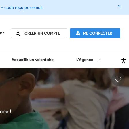
e + code reçu par email.
CRÉER UN COMPTE
ME CONNECTER
nt
Accueillir un volontaire
L'Agence
nne !