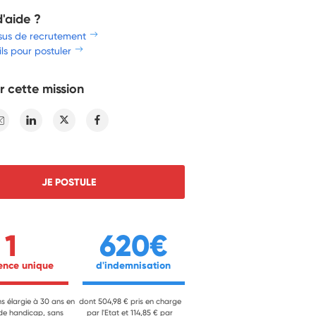
d'aide ?
sus de recrutement
ls pour postuler
r cette mission
E-mail
Linkedin
Twitter
Facebook
JE POSTULE
1
620€
ience unique 
 d'indemnisation 
ns élargie à 30 ans en
dont 504,98 € pris en charge
 de handicap, sans
par l'Etat et 114,85 € par