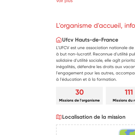
Voir plus
soutien aux enseignants.
Jouer des jeux de société avec les 
développement social et cognitif.
Apporter une aide personnalisée aux
L'organisme d'accueil, in
favoriser leur inclusion et leur intégr
Cultiver une attitude bienveillante e
enfants, en étant un exemple positi
Ufcv Hauts-de-France
L'UFCV est une association nationale de
à but non-lucratif. Reconnue d'utilité p
solidaire d'utilité sociale, elle agît prio
inégalités, défendre les droits aux vaca
l'engagement pour les autres, accompag
à l'éducation et à la formation.
30
111
Missions de l'organisme
Missions du 
Localisation de la mission