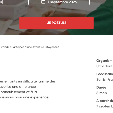
0)
7 septembre 2026
JE POSTULE
Grandir : Participez à une Aventure Citoyenne !
Organism
Ufcv Haut
Localisati
Senlis, Fr
les enfants en difficulté, anime des
t favorise une ambiance
Durée
 épanouissement et à la
8 mois
joins-nous pour une expérience
À partir d
7 septemb