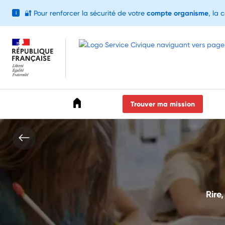
🔐
Pour renforcer la sécurité de votre
compte organisme
, la 
i
Accéder au menu
Accéder au contenu
Accéder au pied de page
Trouver ma mission
Rire