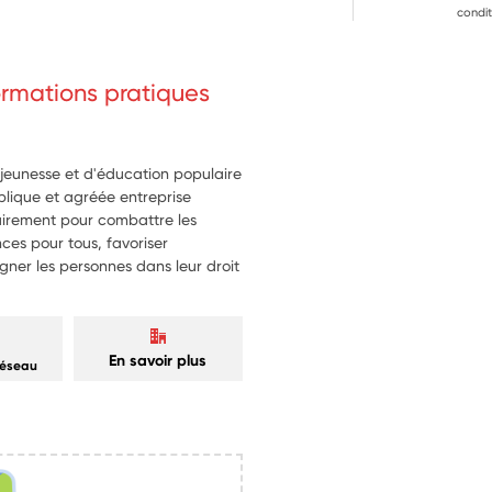
condit
enfants, encourageant le 
 enfants ukrainiens pour 
formations pratiques
ation.
t responsable envers les jeunes 
f de valeurs citoyennes.
 jeunesse et d'éducation populaire
ublique et agréée entreprise
ritairement pour combattre les
nces pour tous, favoriser
ner les personnes dans leur droit
En savoir plus
réseau