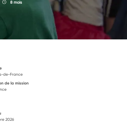
8 mois
e
s-de-France
on de la mission
ance
u
re 2026