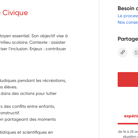
Besoin 
e Civique
Le proces
Nos consei
yen essentiel. Son objectif vise à
Partage
lieu scolaire. Contexte : assister
iser l'inclusion. Enjeux : contribuer
lien
 ludiques pendant les récréations, 
s élèves.
 dans des actions pour lutter 
s des conflits entre enfants, 
onstructif.
 expér
 en partageant des moments 
tistiques et scientifiques en 
de 16 à 25 a
situation