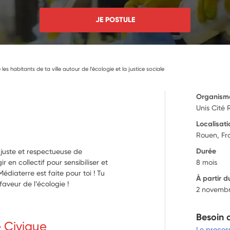
JE POSTULE
es habitants de ta ville autour de l’écologie et la justice sociale
Organism
Unis Cité
Localisati
Rouen, Fr
Durée
 juste et respectueuse de
r en collectif pour sensibiliser et
8 mois
édiaterre est faite pour toi ! Tu
À partir d
faveur de l’écologie !
2 novemb
Besoin 
e Civique
Le proces