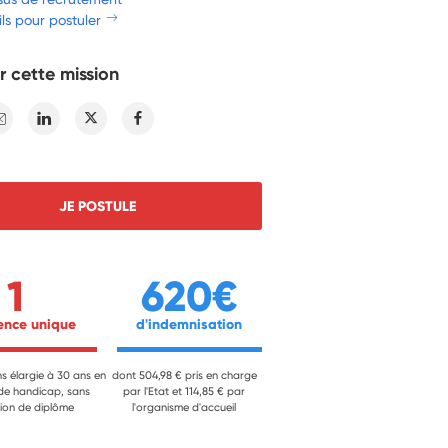
ls pour postuler
r cette mission
E-mail
Linkedin
Twitter
Facebook
JE POSTULE
1
620€
ience unique 
 d'indemnisation 
ns élargie à 30 ans en
dont 504,98 € pris en charge
 de handicap, sans
par l'Etat et 114,85 € par
ion de diplôme
l'organisme d'accueil