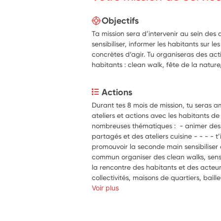
Objectifs
Ta mission sera d’intervenir au sein des 
sensibiliser, informer les habitants sur l
concrètes d’agir. Tu organiseras des acti
habitants : clean walk, fête de la nature
Actions
Durant tes 8 mois de mission, tu seras a
ateliers et actions avec les habitants de
nombreuses thématiques :  - animer des 
partagés et des ateliers cuisine - - - - t’
promouvoir la seconde main sensibiliser 
commun organiser des clean walks, sensibi
la rencontre des habitants et des acteurs
collectivités, maisons de quartiers, baille
environnementales. - - - - planifier et 
Voir plus
permettant de mobiliser tout un quartier.
enjeux écologiques et sociaux, les techniq
la gestion de projet. rencontrer des profe