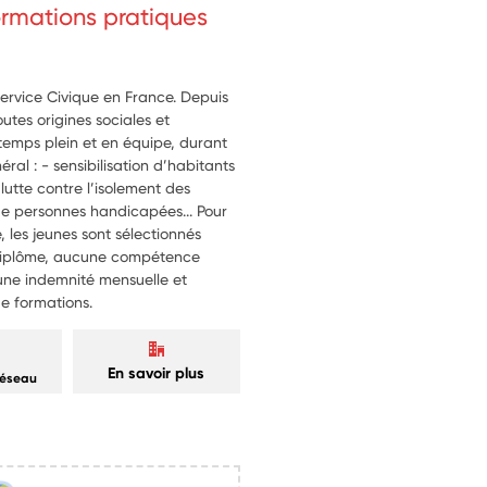
formations pratiques
 compétences transverses sur le 
, la prise d’initiative, la 
Service Civique en France. Depuis
outes origines sociales et
à temps plein et en équipe, durant
éral : - sensibilisation d’habitants
lutte contre l’isolement des
 personnes handicapées... Pour
, les jeunes sont sélectionnés
 diplôme, aucune compétence
t une indemnité mensuelle et
de formations.
4
En savoir plus
réseau