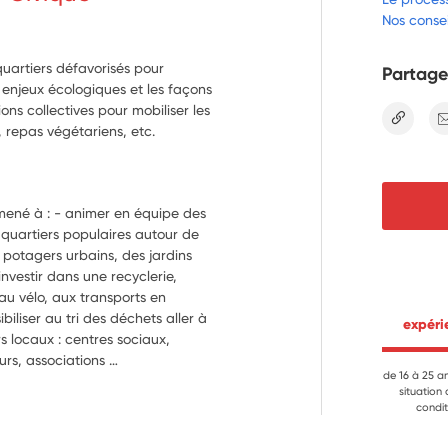
Nos consei
quartiers défavorisés pour
Partage
es enjeux écologiques et les façons
ons collectives pour mobiliser les
lien
, repas végétariens, etc.
mené à : - animer en équipe des 
 quartiers populaires autour de 
potagers urbains, des jardins 
investir dans une recyclerie, 
au vélo, aux transports en 
liser au tri des déchets aller à 
 expér
 locaux : centres sociaux, 
urs, associations 
de 16 à 25 a
organiser des évènements 
situation
 suivre des formations sur les 
condit
ues d’animation, l’aller-vers et 
ssionnels de différents secteurs 