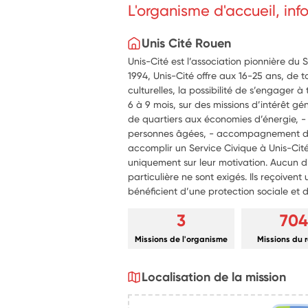
L'organisme d'accueil, in
engagés pour l’écologie. développer des
travail en équipe, la capacité d’adaptation
créativité. 
Unis Cité Rouen
Unis-Cité est l’association pionnière du 
1994, Unis-Cité offre aux 16-25 ans, de t
culturelles, la possibilité de s’engager 
6 à 9 mois, sur des missions d’intérêt gén
de quartiers aux économies d’énergie, - 
personnes âgées, - accompagnement de
accomplir un Service Civique à Unis-Cité
uniquement sur leur motivation. Aucun
particulière ne sont exigés. Ils reçoiven
bénéficient d’une protection sociale et 
3
70
Missions de l'organisme
Missions du 
Localisation de la mission