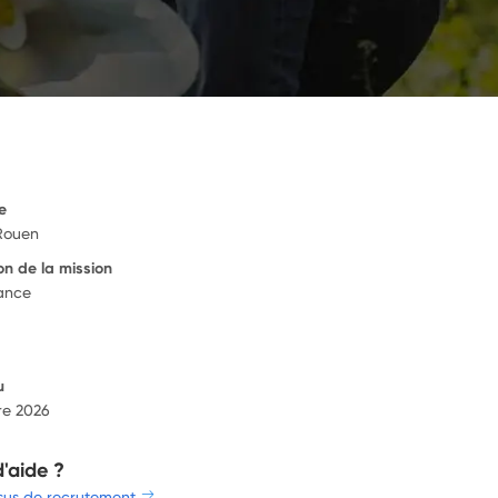
e
 Rouen
on de la mission
ance
u
re 2026
d'aide ?
sus de recrutement