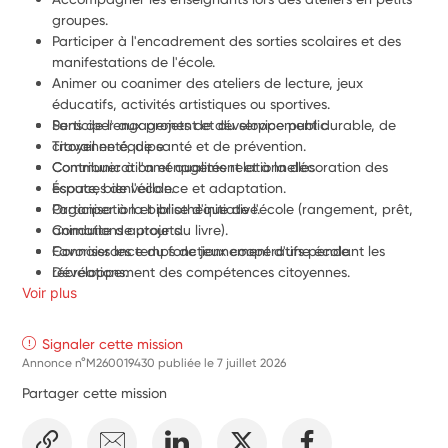
groupes.
Participer à l'encadrement des sorties scolaires et des 
manifestations de l'école.
Animer ou coanimer des ateliers de lecture, jeux 
éducatifs, activités artistiques ou sportives.
Participer aux projets de développement durable, de 
Sens de l'engagement et du service public
citoyenneté, de santé et de prévention.
Travail en équipe
Contribuer à l'aménagement et à la décoration des 
Communication et qualités relationnelles
espaces de l'école.
Écoute, bienveillance et adaptation.
Participer à la bibliothèque de l'école (rangement, prêt, 
Organisation et prise d'initiative.
animations autour du livre).
Conduite de projets.
Favoriser les temps de jeux coopératifs pendant les 
Connaissance du fonctionnement d'une école.
récréations.
Développement des compétences citoyennes.
Voir plus
Aider à valoriser les productions et les projets des élèves.
Signaler cette mission
Annonce n°M260019430 publiée le
7 juillet 2026
Partager cette mission