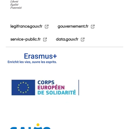
legifrance.gouv.fr
gouvernement.fr
service-public.fr
data.gouv.fr