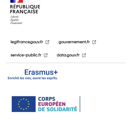
legifrance.gouv.fr
gouvernement.fr
service-public.fr
data.gouv.fr