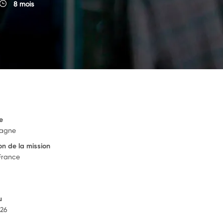
8 mois
e
tagne
on de la mission
 France
u
026