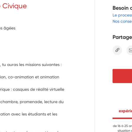
e Civique
Besoin 
Le proces
Nos consei
nes âgées
Partage
lien
tu auras les missions suivantes :
ion, co-animation et animation 
que : casques de réalité virtuelle 
n chambre, promenade, lecture du 
 expér
ation avec les étudiants et les 
de 16 à 25 a
situation