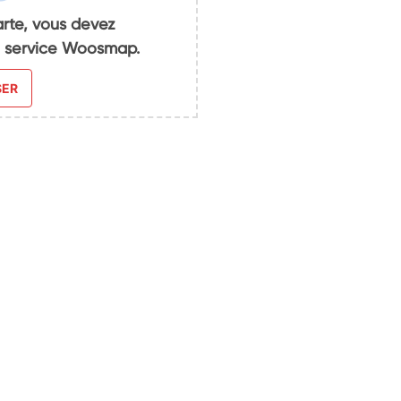
arte, vous devez
du service Woosmap.
SER