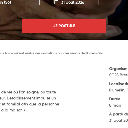
in
(56)
31 août 2026
JE POSTULE
e ton sourire et réalise des animations pour les seniors de Plumelin (56)
Organism
SC2S Bre
Localisati
Plumelin,
de vie où l'on soigne, où toute
eur. L'établissement impulse un
Durée
t familial afin que la personne
8 mois
 à la maison ».
À partir d
31 août 2