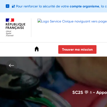
🔐
Pour renforcer la sécurité de votre
compte organisme
, la 
i
Accéder au menu
Accéder au contenu
Accéder au pied de page
Trouver ma mission
SC2S 💬🚶- Apport