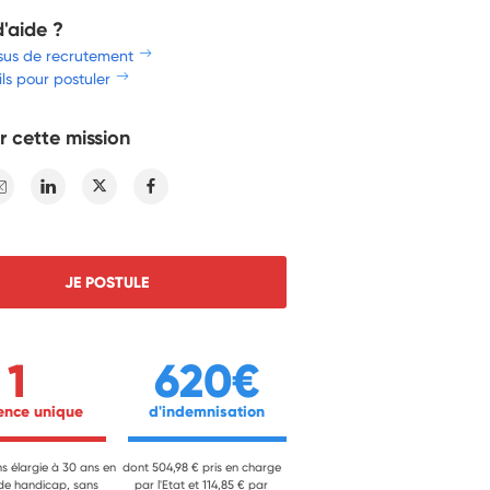
d'aide ?
sus de recrutement
ls pour postuler
r cette mission
E-mail
Linkedin
Twitter
Facebook
JE POSTULE
1
620€
ience unique 
 d'indemnisation 
ns élargie à 30 ans en
dont 504,98 € pris en charge
 de handicap, sans
par l'Etat et 114,85 € par