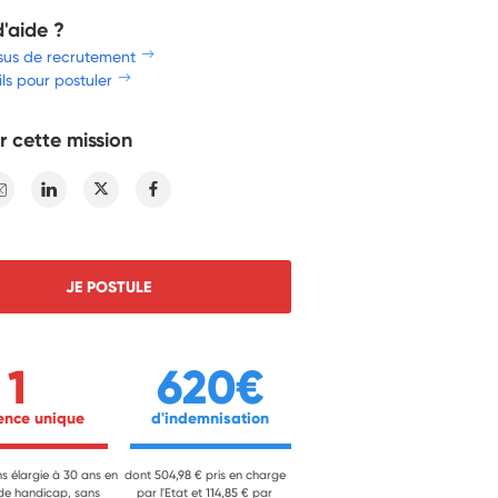
d'aide ?
sus de recrutement
ls pour postuler
r cette mission
E-mail
Linkedin
Twitter
Facebook
JE POSTULE
1
620€
ience unique 
 d'indemnisation 
ns élargie à 30 ans en
dont 504,98 € pris en charge
 de handicap, sans
par l'Etat et 114,85 € par