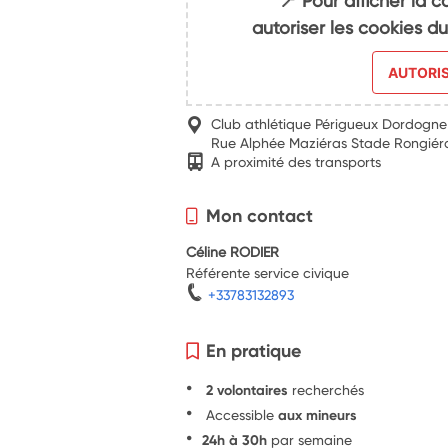
📍 Pour afficher la c
autoriser les cookies 
AUTORI
Club athlétique Périgueux Dordogn
Rue Alphée Maziéras Stade Rongiér
A proximité des transports
Mon contact
Céline RODIER
Référente service civique
+33783132893
En pratique
2 volontaires
recherchés
Accessible
aux mineurs
24h à 30h
par semaine