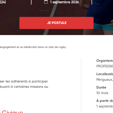
(24)
1 septembre 2026
JE POSTULE
à l’engagement et au bénévolat dans un club de rugby
Organism
PROFESSI
Localisati
Périgueux
ser les adhérents à participer
ibuant à certaines missions ou
Durée
10 mois
À partir d
1 septemb
e Civique