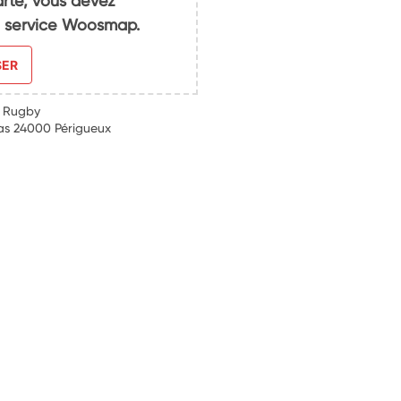
arte, vous devez
du service Woosmap.
SER
e Rugby
as 24000 Périgueux