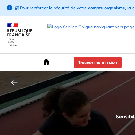
🔐
Pour renforcer la sécurité de votre
compte organisme
, la 
i
Accéder au menu
Accéder au contenu
Accéder au pied de page
Trouver ma mission
Sensibi