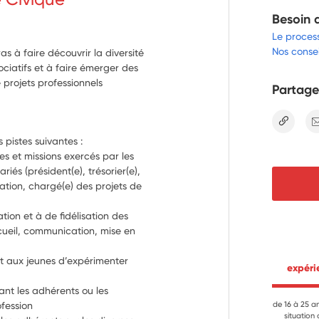
Besoin 
Le proces
Nos consei
s à faire découvrir la diversité
ociatifs et à faire émerger des
 projets professionnels
Partage
lien
 pistes suivantes :
es et missions exercés par les 
riés (président(e), trésorier(e), 
tion, chargé(e) des projets de 
ion et à de fidélisation des 
cueil, communication, mise en 
t aux jeunes d’expérimenter 
 expér
ant les adhérents ou les 
ofession
de 16 à 25 a
situation