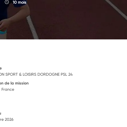
10 mois
e
ON SPORT & LOISIRS DORDOGNE PSL 24
on de la mission
, France
u
re 2026