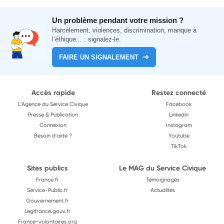
Un problème pendant votre mission ?
Harcèlement, violences, discrimination, manque à
l’éthique... : signalez-le.
FAIRE UN SIGNALEMENT
Accès rapide
Restez connecté
L'Agence du Service Civique
Facebook
Presse & Publication
Linkedin
Connexion
Instagram
Besoin d'aide ?
Youtube
TikTok
Sites publics
Le MAG du Service Civique
France.fr
Témoignages
Service-Public.fr
Actualités
Gouvernement.fr
Legifrance.gouv.fr
France-volontaires.org