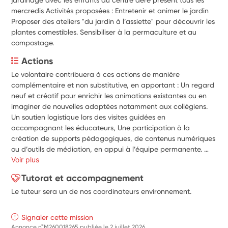
mercredis Activités proposées : Entretenir et animer le jardin
Proposer des ateliers "du jardin à l’assiette" pour découvrir les
plantes comestibles. Sensibiliser à la permaculture et au
compostage.
Actions
Le volontaire contribuera à ces actions de manière 
complémentaire et non substitutive, en apportant : Un regard 
neuf et créatif pour enrichir les animations existantes ou en 
imaginer de nouvelles adaptées notamment aux collégiens. 
Un soutien logistique lors des visites guidées en 
accompagnant les éducateurs, Une participation à la 
création de supports pédagogiques, de contenus numériques 
ou d’outils de médiation, en appui à l’équipe permanente. 
Une présence accrue auprès des visiteurs pour favoriser 
Voir plus
l’accueil, l’échange et la sensibilisation, notamment lors des 
Tutorat et accompagnement
temps forts, Ainsi, la mission permettra d’amplifier la portée 
Le tuteur sera un de nos coordinateurs environnement.
des actions éducatives de l’écomusée, tout en laissant au 
volontaire la possibilité d'initier ou d’expérimenter des projets 
en lien avec sa sensibilité et ses idées, dans un cadre 
Signaler cette mission
encadré et bienveillant.
Annonce n°M260018265 publiée le
2 juillet 2026