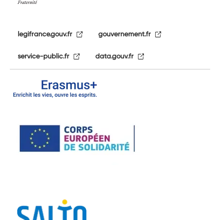
legifrance.gouv.fr
gouvernement.fr
service-public.fr
data.gouv.fr