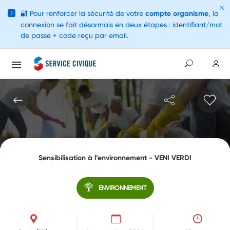
🔐
Pour renforcer la sécurité de votre
compte organisme
, la
i
connexion se fait désormais en deux étapes : identifiant/mot
de passe + code reçu par email.
Sensibilisation à l’environnement - VENI VERDI
ENVIRONNEMENT