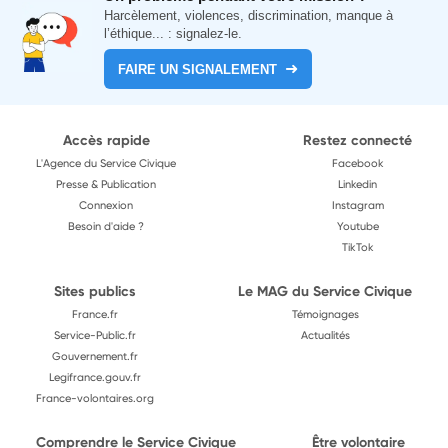
Harcèlement, violences, discrimination, manque à
l’éthique... : signalez-le.
FAIRE UN SIGNALEMENT
Accès rapide
Restez connecté
L'Agence du Service Civique
Facebook
Presse & Publication
Linkedin
Connexion
Instagram
Besoin d'aide ?
Youtube
TikTok
Sites publics
Le MAG du Service Civique
France.fr
Témoignages
Service-Public.fr
Actualités
Gouvernement.fr
Legifrance.gouv.fr
France-volontaires.org
Comprendre le Service Civique
Être volontaire