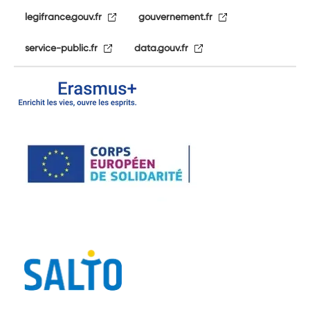
legifrance.gouv.fr
gouvernement.fr
service-public.fr
data.gouv.fr