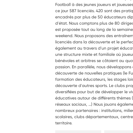
Football à des jeunes joueurs et joueus
ce jour 587 licenciés. 420 sont des pratiq
encadrés par plus de 50 éducateurs dip
d'état. Nous comptons plus de 80 dirigea
est proposée tout au long de la semaine 
weekend. Nous proposons des entraîne
licenciés dans la découverte et le perfe
également au travers d'un projet éducatif
une structure mixte et familiale où joueu
bénévoles et arbitres se côtoient au qu
passion. En parallèle, nous développons
découverte de nouvelles pratiques (le Futsa
formation des éducateurs, les stages loi
découverte d'autres sports. Le clubs pr
diversifiées pour but de développer le v
éducatives autour de différents thèmes 
réseaux sociaux, ...) Nous jouons égale
nombreux partenaires : institutions, mili
scolaires, clubs départementaux, centres
territoire.