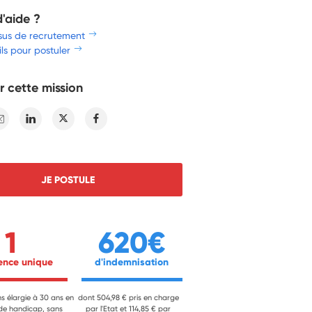
d'aide ?
sus de recrutement
ls pour postuler
r cette mission
E-mail
Linkedin
Twitter
Facebook
JE POSTULE
1
620€
ience unique 
 d'indemnisation 
ns élargie à 30 ans en
dont 504,98 € pris en charge
 de handicap, sans
par l'Etat et 114,85 € par