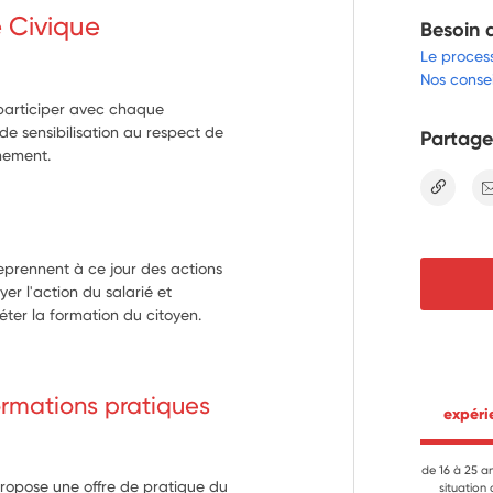
e Civique
Besoin 
Le proces
Nos consei
 participer avec chaque
de sensibilisation au respect de
Partage
inement.
lien
eprennent à ce jour des actions 
r l'action du salarié et 
er la formation du citoyen.
formations pratiques
 expér
de 16 à 25 a
propose une offre de pratique du
situation