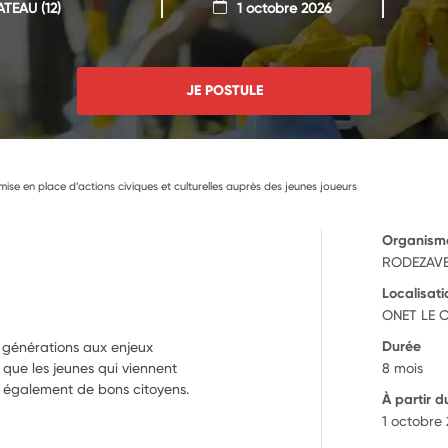
ATEAU
(12)
1 octobre 2026
JE POSTULE
t mise en place d’actions civiques et culturelles auprès des jeunes joueurs
Organism
RODEZAV
Localisati
ONET LE 
Durée
es générations aux enjeux
 que les jeunes qui viennent
8 mois
re également de bons citoyens.
À partir d
1 octobre