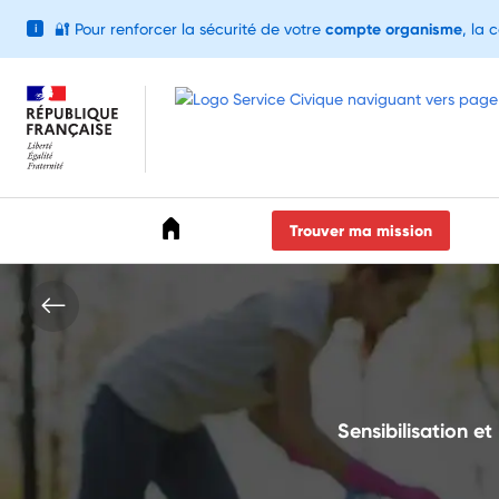
🔐
Pour renforcer la sécurité de votre
compte organisme
, la 
i
Accéder au menu
Accéder au contenu
Accéder au pied de page
Trouver ma mission
Sensibilisation et