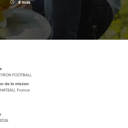
8 mois
e
EYRON FOOTBALL
on de la mission
CHATEAU, France
u
 2026