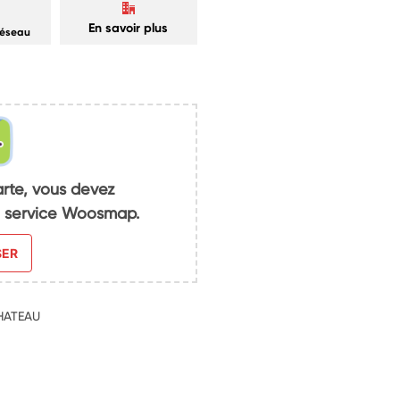
En savoir plus
réseau
arte, vous devez
du service Woosmap.
SER
CHATEAU