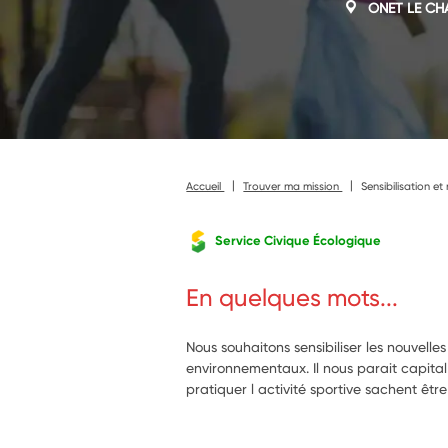
ONET LE CH
Accueil
Trouver ma mission
Sensibilisation e
Service Civique Écologique
En quelques mots...
Nous souhaitons sensibiliser les nouvell
environnementaux. Il nous parait capital
pratiquer l activité sportive sachent êt