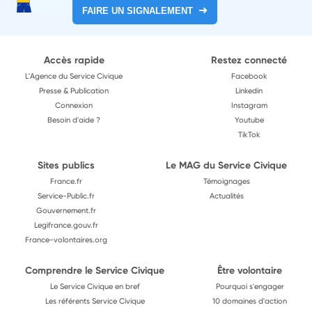
FAIRE UN SIGNALEMENT
Accès rapide
Restez connecté
L'Agence du Service Civique
Facebook
Presse & Publication
Linkedin
Connexion
Instagram
Besoin d'aide ?
Youtube
TikTok
Sites publics
Le MAG du Service Civique
France.fr
Témoignages
Service-Public.fr
Actualités
Gouvernement.fr
Legifrance.gouv.fr
France-volontaires.org
Comprendre le Service Civique
Être volontaire
Le Service Civique en bref
Pourquoi s'engager
Les référents Service Civique
10 domaines d'action