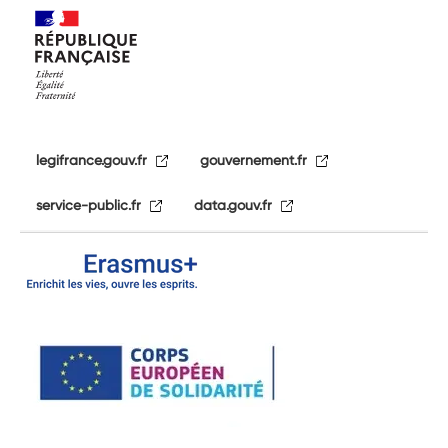
legifrance.gouv.fr
gouvernement.fr
service-public.fr
data.gouv.fr