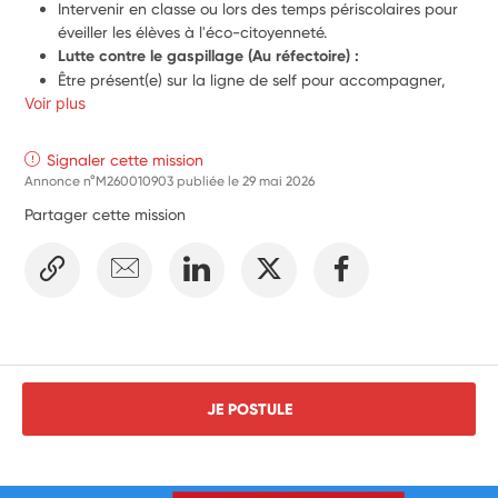
Intervenir en classe ou lors des temps périscolaires pour 
éveiller les élèves à l'éco-citoyenneté.
Lutte contre le gaspillage (Au réfectoire) :
Être présent(e) sur la ligne de self pour accompagner, 
Voir plus
sensibiliser et guider les élèves vers le zéro gâchis 
alimentaire.
Biodiversité & Nature (À l'extérieur) :
Signaler cette mission
Participer activement à l'entretien et à l'animation du 
Annonce n°M260010903 publiée le
29 mai 2026
potager scolaire avec les enfants.
Partager cette mission
JE POSTULE