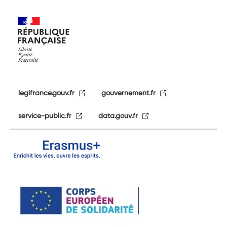
legifrance.gouv.fr
gouvernement.fr
service-public.fr
data.gouv.fr