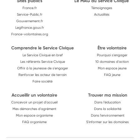
Sites publics
Le MAG du Service Civique
France.fr
Témoignages
Service-Public.fr
Actualités
Gouvernement.fr
Legifrance.gouv.fr
France-volontaires.org
Comprendre le Service Civique
Être volontaire
Le Service Civique en bref
Pourquoi s'engager
Les référents Service Civique
10 domaines d'action
Offrir à la jeunesse de s'engager
Mon espace jeune
Renforcer les acteur de terrain
FAQ jeune
Faire société
Accueillir un volontaire
Trouver ma mission
Concevoir un projet d'accueil
Dans l'éducation
Mes démarches d'agrément
Dans la solidarité
Mon espace organisme
Dans l'environnement
FAQ organisme
S'informer sur les domaines