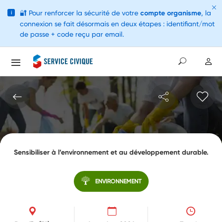
🔐
Pour renforcer la sécurité de votre
compte organisme
, la
i
connexion se fait désormais en deux étapes : identifiant/mot
de passe + code reçu par email.
Sensibiliser à l’environnement et au développement durable.
ENVIRONNEMENT