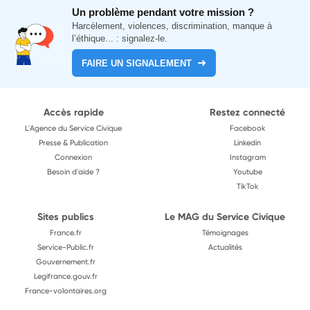
Un problème pendant votre mission ?
Harcèlement, violences, discrimination, manque à
l’éthique... : signalez-le.
FAIRE UN SIGNALEMENT
Accès rapide
Restez connecté
L'Agence du Service Civique
Facebook
Presse & Publication
Linkedin
Connexion
Instagram
Besoin d'aide ?
Youtube
TikTok
Sites publics
Le MAG du Service Civique
France.fr
Témoignages
Service-Public.fr
Actualités
Gouvernement.fr
Legifrance.gouv.fr
France-volontaires.org