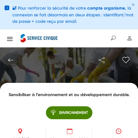
🔐
Pour renforcer la sécurité de votre
compte organisme
, la
i
connexion se fait désormais en deux étapes : identifiant/mot
de passe + code reçu par email.
Sensibiliser à l’environnement et au développement durable.
ENVIRONNEMENT