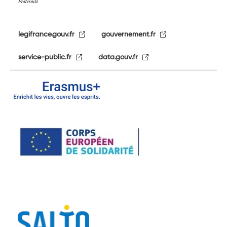
legifrance.gouv.fr
gouvernement.fr
service-public.fr
data.gouv.fr