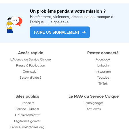
Un problème pendant votre mission ?
Harcèlement, violences, discrimination, manque à
l’éthique... : signalez-le.
FAIRE UN SIGNALEMENT
Accès rapide
Restez connecté
L'Agence du Service Civique
Facebook
Presse & Publication
Linkedin
Connexion
Instagram
Besoin d'aide ?
Youtube
TikTok
Sites publics
Le MAG du Service Civique
France.fr
Témoignages
Service-Public.fr
Actualités
Gouvernement.fr
Legifrance.gouv.fr
France-volontaires.org