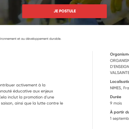
JE POSTULE
environnement et au développement durable.
Organism
ORGANISM
D'ENSEIGN
VALSAINT
Localisati
ontribuer activement à la
NIMES, Fr
munauté éducative aux enjeux
Durée
Cela inclut la promotion d'une
saison, ainsi que la lutte contre le
9 mois
À partir d
1 septemb