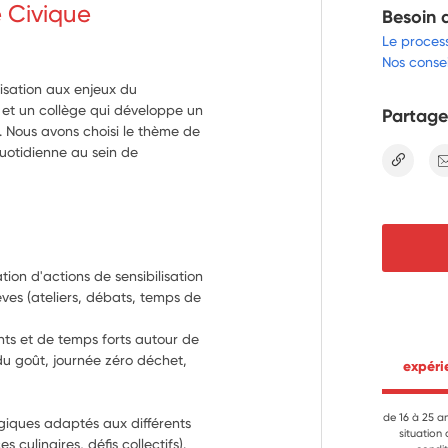
e Civique
Besoin 
Le proces
Nos consei
lisation aux enjeux du
et un collège qui développe un
Partage
Nous avons choisi le thème de
quotidienne au sein de
lien
tion d'actions de sensibilisation 
ves (ateliers, débats, temps de 
ts et de temps forts autour de 
du goût, journée zéro déchet, 
 expér
de 16 à 25 a
giques adaptés aux différents 
situation
 culinaires, défis collectifs).