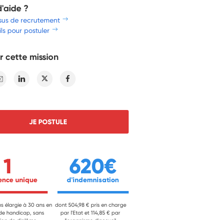
d'aide ?
sus de recrutement
ls pour postuler
r cette mission
E-mail
Linkedin
Twitter
Facebook
JE POSTULE
1
620€
ience unique 
 d'indemnisation 
ns élargie à 30 ans en
dont 504,98 € pris en charge
 de handicap, sans
par l'Etat et 114,85 € par