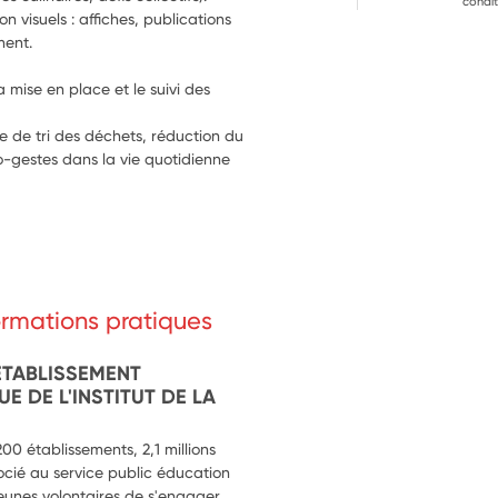
condit
visuels : affiches, publications 
ment.
 mise en place et le suivi des 
e de tri des déchets, réduction du 
-gestes dans la vie quotidienne 
formations pratiques
ETABLISSEMENT
E DE L'INSTITUT DE LA
0 établissements, 2,1 millions
ocié au service public éducation
 jeunes volontaires de s'engager