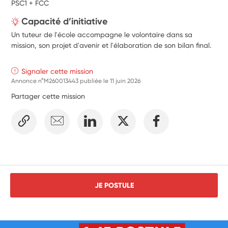
PSC1 + FCC
durable, des circuits courts et de la lutte contre le 
gaspillage alimentaire. 
Capacité d’initiative
Accompagner l’organisation d’un cycle vélo et 
Un tuteur de l'école accompagne le volontaire dans sa
promouvoir les mobilités douces. 
mission, son projet d'avenir et l'élaboration de son bilan final.
Sensibiliser les élèves au tri, au recyclage et à la 
réduction des déchets. 
Participer à l’organisation de visites pédagogiques 
Signaler cette mission
(déchetterie, centre de tri, etc.). 
Annonce n°M260013443 publiée le
11 juin 2026
Contribuer au développement de la « classe dehors ». 
Partager cette mission
Participer à la mise en œuvre de projets 
intergénérationnels avec la maison de retraite 
partenaire. 
Valoriser les actions réalisées auprès des familles et des 
partenaires par des expositions, affichages ou 
restitutions. 
JE POSTULE