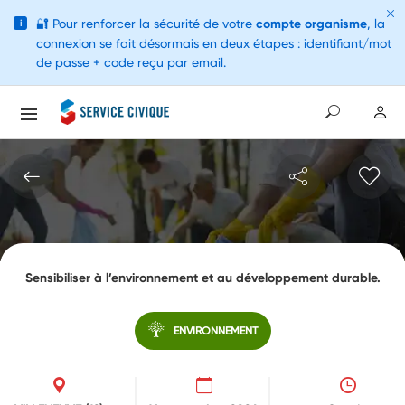
🔐
Pour renforcer la sécurité de votre
compte organisme
, la
i
connexion se fait désormais en deux étapes : identifiant/mot
de passe + code reçu par email.
Sensibiliser à l’environnement et au développement durable.
ENVIRONNEMENT