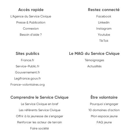
Accès rapide
Restez connecté
L'Agence du Service Civique
Facebook
Presse & Publication
Linkedin
Connexion
Instagram
Besoin d'aide ?
Youtube
TikTok
Sites publics
Le MAG du Service Civique
France.fr
Témoignages
Service-Public.fr
Actualités
Gouvernement.fr
Legifrance.gouv.fr
France-volontaires.org
Comprendre le Service Civique
Être volontaire
Le Service Civique en bref
Pourquoi s'engager
Les référents Service Civique
10 domaines d'action
Offrir à la jeunesse de s'engager
Mon espace jeune
Renforcer les acteur de terrain
FAQ jeune
Faire société