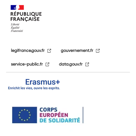
legifrance.gouv.fr
gouvernement.fr
service-public.fr
data.gouv.fr